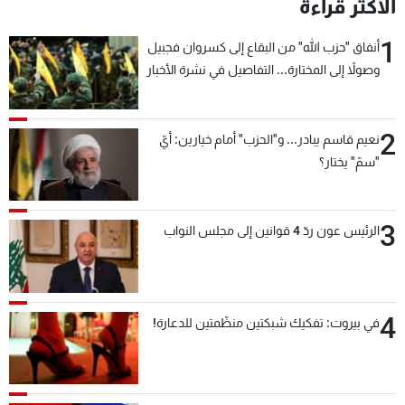
الأكثر قراءة
1
أنفاق "حزب الله" من البقاع إلى كسروان فجبيل
وصولاً إلى المختارة... التفاصيل في نشرة الأخبار
بعد قليل
2
نعيم قاسم يبادر... و"الحزب" أمام خيارين: أيّ
"سمّ" يختار؟
3
الرئيس عون ردّ 4 قوانين إلى مجلس النواب
4
في بيروت: تفكيك شبكتين منظّمتين للدعارة!