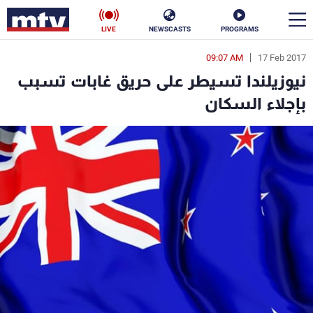
LIVE
NEWSCASTS
PROGRAMS
09:07 AM
17 Feb 2017
en
نيوزيلندا تسيطر على حريق غابات تسبب
الأخبار
بإجلاء السكان
سياسة
ناس
إقتصاد
فن
منوعات
رياضة
كأس العالم
البرامج
جدول البرامج