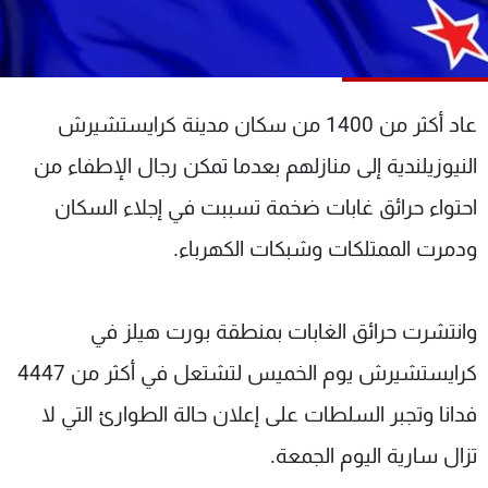
شاهد البرامج
الترددات
عاد أكثر من 1400 من سكان مدينة كرايستشيرش
عن MTV
وظائف
الإنـتـاج
تواصل معنا
النيوزيلندية إلى منازلهم بعدما تمكن رجال الإطفاء من
لاعلاناتكم
شروط الإسـتخدام
سياسة الخصوصية
احتواء حرائق غابات ضخمة تسببت في إجلاء السكان
ودمرت الممتلكات وشبكات الكهرباء.
وانتشرت حرائق الغابات بمنطقة بورت هيلز في
كرايستشيرش يوم الخميس لتشتعل في أكثر من 4447
فدانا وتجبر السلطات على إعلان حالة الطوارئ التي لا
تزال سارية اليوم الجمعة.