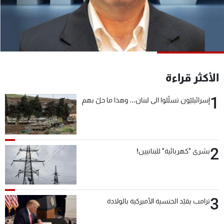
شاهد البرامج
الترددات
عن MTV
وظائف
الإنـتـاج
تواصل معنا
الأكثر قراءة
لاعلاناتكم
شروط الإسـتخدام
سياسة الخصوصية
1
إسرائيليّون تسلّلوا الى لبنان... وهذا ما حلّ بهم
2
بشرى "كهربائية" للبنانيين!
3
ترامب يقيّد الجنسية الأميركية بالولادة