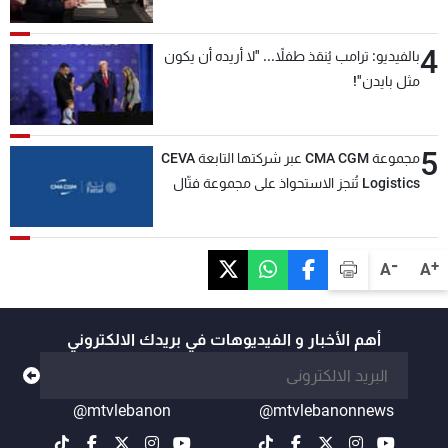
4
بالفيديو: ترامب يُنقذ طفلاً... "لا أريده أن يكون
مثل بايدن"!
5
مجموعة CMA CGM عبر شركتها التابعة CEVA
Logistics تُنجز الاستحواذ على مجموعة فتّال
-
+
A
A
أهم الأخبار و الفيديوهات في بريدك الالكتروني
@mtvlebanon
@mtvlebanonnews