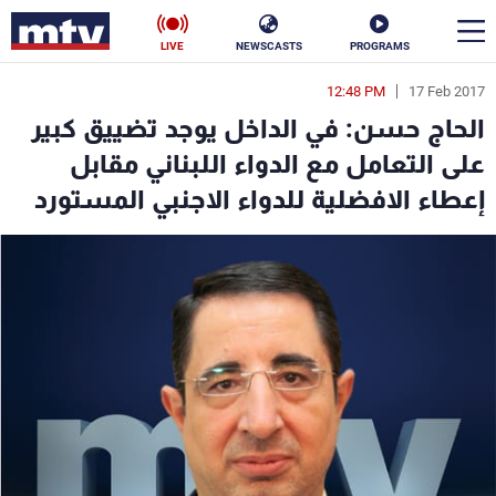
LIVE
NEWSCASTS
PROGRAMS
12:48 PM
17 Feb 2017
en
الحاج حسن: في الداخل يوجد تضييق كبير
الأخبار
على التعامل مع الدواء اللبناني مقابل
إعطاء الافضلية للدواء الاجنبي المستورد
سياسة
ناس
إقتصاد
فن
منوعات
رياضة
كأس العالم
البرامج
جدول البرامج