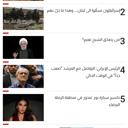
2
إسرائيليّون تسلّلوا الى لبنان... وهذا ما حلّ بهم
3
من يصدّق الشيخ نعيم؟
4
الرئيس الإيراني: التواصل مع المرشد "صعب
جداً" في الوقت الحالي
5
تكسير سيارة نور غندور في منطقة الرملة
البيضاء