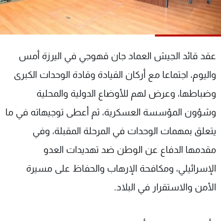
شاهد البرامج
الترددات
عقد قائد الجيش العماد جان قهوجي في اليرزة أمس
عن MTV
وظائف
الإنـتـاج
تواصل معنا
واليوم، اجتماعا مع أركان القيادة وقادة الوحدات الكبرى
لاعلاناتكم
شروط الإسـتخدام
سياسة الخصوصية
وضباطها، وعرض لهم للأوضاع الدولية والمحلية
وشؤون المؤسسة العسكرية، ثم أعطى توجيهاته في ما
يتعلق بمهمات الوحدات في المرحلة المقبلة، وفي
مقدمها الدفاع عن الوطن ضد تهديدات العدو
الإسرائيلي، ومكافحة الإرهاب والحفاظ على مسيرة
الأمن والاستقرار في البلاد.