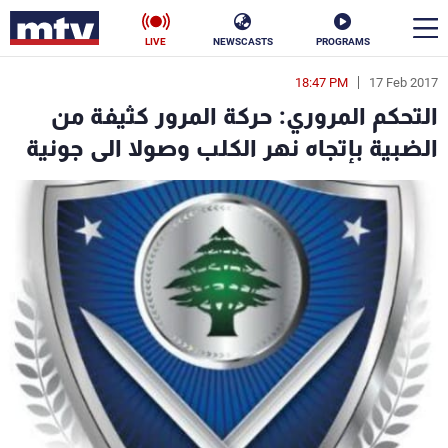
LIVE
NEWSCASTS
PROGRAMS
18:47 PM
17 Feb 2017
en
التحكم المروري: حركة المرور كثيفة من
الأخبار
الضبية بإتجاه نهر الكلب وصولا الى جونية
سياسة
ناس
إقتصاد
فن
منوعات
رياضة
كأس العالم
البرامج
جدول البرامج