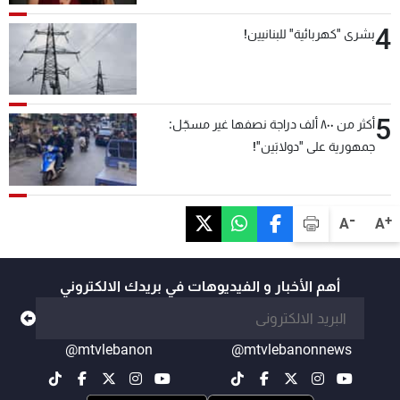
4
بشرى "كهربائية" للبنانيين!
5
أكثر من ٨٠٠ ألف دراجة نصفها غير مسجّل:
جمهورية على "دولابَين"!
-
+
A
A
أهم الأخبار و الفيديوهات في بريدك الالكتروني
@mtvlebanon
@mtvlebanonnews