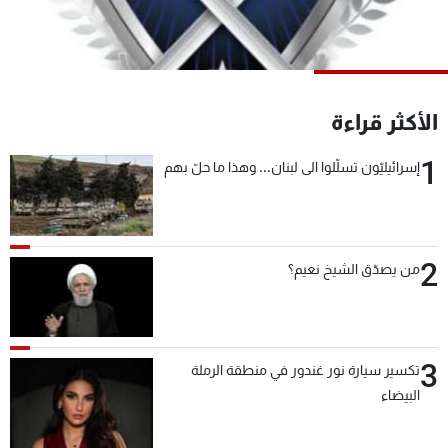
شاهد البرامج
الترددات
عن MTV
وظائف
الأكثر قراءة
الإنـتـاج
تواصل معنا
لاعلاناتكم
شروط الإسـتخدام
1
إسرائيليّون تسلّلوا الى لبنان... وهذا ما حلّ بهم
سياسة الخصوصية
2
من يصدّق الشيخ نعيم؟
3
تكسير سيارة نور غندور في منطقة الرملة
البيضاء