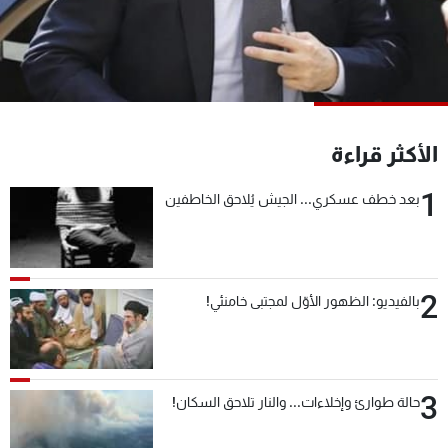
شاهد البرامج
الترددات
عن MTV
وظائف
الإنـتـاج
تواصل معنا
الأكثر قراءة
لاعلاناتكم
شروط الإسـتخدام
سياسة الخصوصية
1
بعد خطف عسكري... الجيش يُلاحق الخاطفين
2
بالفيديو: الظهور الأوّل لمجتبى خامنئي!
3
حالة طوارئ وإخلاءات... والنار تلاحق السكان!