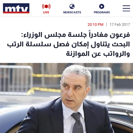
LIVE
NEWSCASTS
PROGRAMS
20:10 PM
17 Feb 2017
en
فرعون مغادراً جلسة مجلس الوزراء:
الأخبار
البحث يتناول إمكان فصل سلسلة الرتب
والرواتب عن الموازنة
سياسة
ناس
إقتصاد
فن
منوعات
رياضة
كأس العالم
البرامج
جدول البرامج