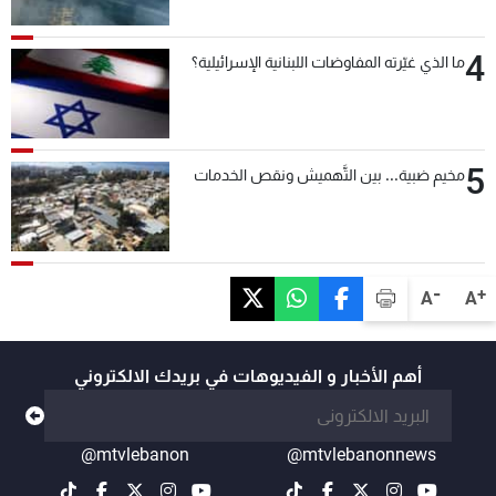
4
ما الذي غيّرته المفاوضات اللبنانية الإسرائيلية؟
5
مخيم ضبية... بين التَّهميش ونقص الخدمات
-
+
A
A
أهم الأخبار و الفيديوهات في بريدك الالكتروني
@mtvlebanon
@mtvlebanonnews