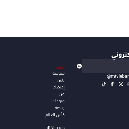
كتروني
الأخبار
سياسة
@mtvleba
ناس
إقتصاد
فن
منوعات
رياضة
كأس العالم
جميع الكـتاب