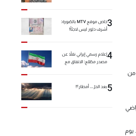
3
خاص موقع MTV بالصّورة:
أشرف دبّور ليس لاجئاً!
4
إعلام رسمي إيراني نقلاً عن
مصدر مطّلع: الاتفاق مع
سلطنة عمان بشأن مضيق
لثمن من
هرمز سيتأجل ما دامت أميركا
تهدد إيران
5
بعد الحرّ... أمطار؟!
راضي
 يوم