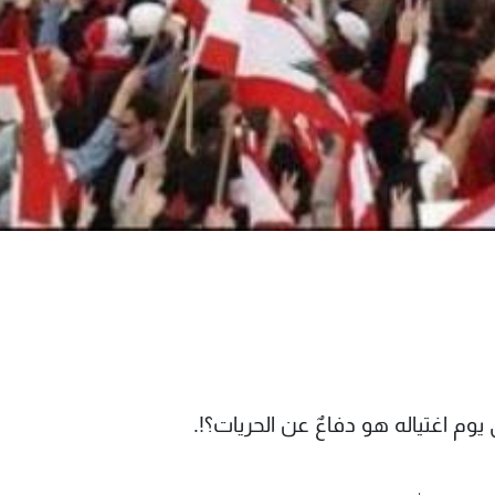
وم اغتياله هو دفاعٌ عن الحريات؟!.