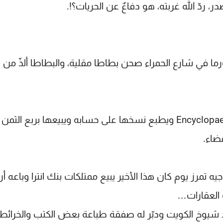
 ردّ الله غربته، هو دفاعٌ عن الحريات؟!.
ما في شارع الحمراء صحن بطاطا مقلية، والبطاطا ألذّ من
ثم أخذ يسرق الموسوعة الشهيرة Encyclopaedia Britannica ويطبع نسخها على حسابه ويبيعها بربع ا
قضاء.
مرز يوم كان هذا الأخير يبيع ممتلكات بنك انترا وباعه أ
 العقارات…
 شيوخ الكويت ودبّر له صفقة طباعة بعض الكتب والخرائط