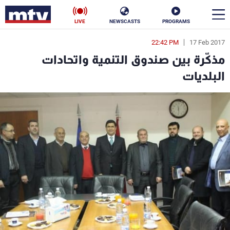
LIVE
NEWSCASTS
PROGRAMS
22:42 PM
17 Feb 2017
en
مذكّرة بين صندوق التنمية واتحادات
الأخبار
البلديات
سياسة
ناس
إقتصاد
فن
منوعات
رياضة
كأس العالم
البرامج
جدول البرامج