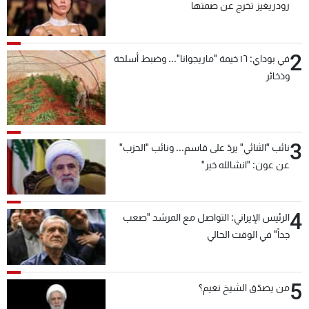
رودريغيز تخرج عن صمتها
2
في بوداي: ١٦ خيمة "ماريجوانا"... وضبط أسلحة
وذخائر
3
نائب "الثنائي" يردّ على قاسم... ونائب "الحزب"
عن عون: "انشالله خير"
4
الرئيس الإيراني: التواصل مع المرشد "صعب
جداً" في الوقت الحالي
5
من يصدّق الشيخ نعيم؟