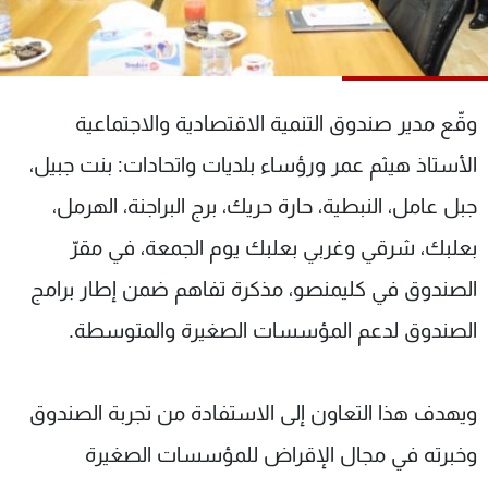
شاهد البرامج
الترددات
وقّع مدير صندوق التنمية الاقتصادية والاجتماعية
عن MTV
وظائف
الإنـتـاج
تواصل معنا
الأستاذ هيثم عمر ورؤساء بلديات واتحادات: بنت جبيل،
لاعلاناتكم
شروط الإسـتخدام
سياسة الخصوصية
جبل عامل، النبطية، حارة حريك، برج البراجنة، الهرمل،
بعلبك، شرقي وغربي بعلبك يوم الجمعة، في مقرّ
الصندوق في كليمنصو، مذكرة تفاهم ضمن إطار برامج
الصندوق لدعم المؤسسات الصغيرة والمتوسطة.
ويهدف هذا التعاون إلى الاستفادة من تجربة الصندوق
وخبرته في مجال الإقراض للمؤسسات الصغيرة