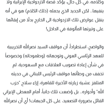
وكلامه، في كل حال، يؤكد قصة الازدواجية الإيرانية ولا
ينفيها.. لكن الجديد الذي يحمله (ذلك الكلام) هو في أنه
ينقل عوارض تلك الازدواجية الى الخارج بدلاً من إبقائها
على وتيرتها المألوفة في الداخل!
والواضح، استطراداً، أن مواقف السيد نصرالله التخريبية
للعهد الرئاسي العوني وتوجهاته (وطموحاته) وخصوصاً
في شأن إعادة تصويب العلاقات مع السعودية، لم
تخفف من وطأتها مواقف الرئيس اللبناني في حديثه
المتلفز عشية زيارته الأخيرة للقاهرة، إزاء سلاح "حزب
الله" وأدواره.. بل وُضعت تلك جانباً، أمام المعطى الإيراني
القائل بضرورة التصعيد، على كل الجبهات! أي أن نصرالله