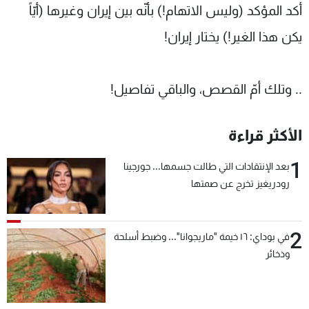
أكد المؤكد (وليس الاتهام!) بأنّه بين إيران وغيرها (أيّاً
يكن هذا الغير!) يختار إيران!
.. وتلك أمّ القصص، والباقي تفاصيل!
الأكثر قراءة
1
بعد الإنتقادات التي طالت جسمها... جورجينا
رودريغيز تخرج عن صمتها
2
في بوداي: ١٦ خيمة "ماريجوانا"... وضبط أسلحة
وذخائر