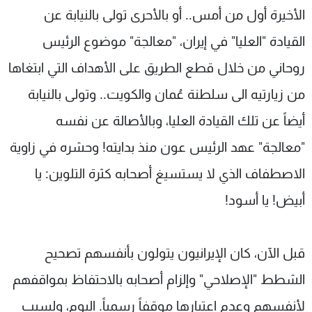
الأخيرة أول من أمس.. أو بالأحرى تولى بالنيابة عن
شاهد البرامج
الترددات
القيادة "العليا" في إيران، "معالجة" موضوع الرئيس
روحاني من خلال قطع الطريق على الأهداف التي ابتغاها
عن MTV
وظائف
من زيارتيه الى سلطنة عُمان والكويت.. وتولى بالنيابة
الإنـتـاج
تواصل معنا
لاعلاناتكم
شروط الإسـتخدام
أيضاً عن تلك القيادة العليا، وبالأصالة عن نفسه
سياسة الخصوصية
"معالجة" عهد الرئيس عون منذ بدايته! وحشره في زاوية
الاصطفاف الذي لا يستسيغ أصحابه كثرة التلوين: يا
أبيض! يا أسود!
قبل الآن، كان الإيرانيون يتولون بأنفسهم تصحيح
الشطط "الإصلاحي" وإلزام أصحابه بالاحتفاظ بمواقفهم
لأنفسهم وعدم اعتبارها موقفاً رسمياً. اليوم، ولسبب