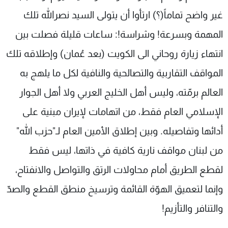
غير واضح تماماً(؟) ارتأوا أن يتولى السيد نصرالله تلك
المهمة وبسرعة! وشراسة!: ساعات قليلة فصلت بين
انتهاء زيارة روحاني الى الكويت (بعد عُمان) وإطلاقه تلك
المواقف التقاربية والتصالحية والنافية لكل ما يلهج به
العالم برمّته، وليس أهل الخليج العربي ولا أهل الجوار
الإسلامي العام فقط، من اتهامات لإيران مبنية على
أدائها وتفاصيله. وبين إطلاق الأمين العام لـ"حزب الله"
من لبنان مواقف نارية كافية في ذاتها، ليس فقط
لقطع الطريق أمام محاولات الرتق والتواصل والانفتاح،
وإنما لتعميق الهوّة القائمة وترسيخ منطق القطع والصدّ
والتنافر والتأزيم!