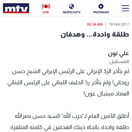
LIVE
NEWSCASTS
PROGRAMS
06:34 AM
18 Feb 2017
en
طلقة واحدة... وهدفان
الأخبار
علي نون
سياسة
ناس
المستقبل
إقتصاد
فن
لم يتأخر الردّ الإيراني على الرئيس الإيراني الشيخ حسن
منوعات
رياضة
روحاني! ولم يتأخر ردّ الحليف اللبناني على الرئيس اللبناني
العماد ميشال عون!
كأس العالم
أطلق الأمين العام لـ"حزب الله" السيد حسن نصرالله
البرامج
طلقة واحدة، باتجاه ذينك الهدفين في كلمته المتلفزة
جدول البرامج