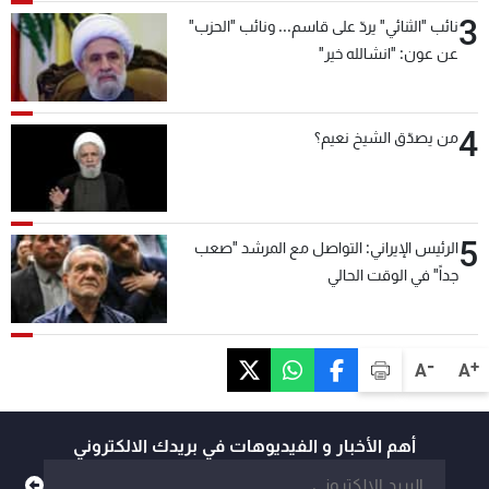
3
نائب "الثنائي" يردّ على قاسم... ونائب "الحزب"
عن عون: "انشالله خير"
4
من يصدّق الشيخ نعيم؟
5
الرئيس الإيراني: التواصل مع المرشد "صعب
جداً" في الوقت الحالي
-
+
A
A
أهم الأخبار و الفيديوهات في بريدك الالكتروني