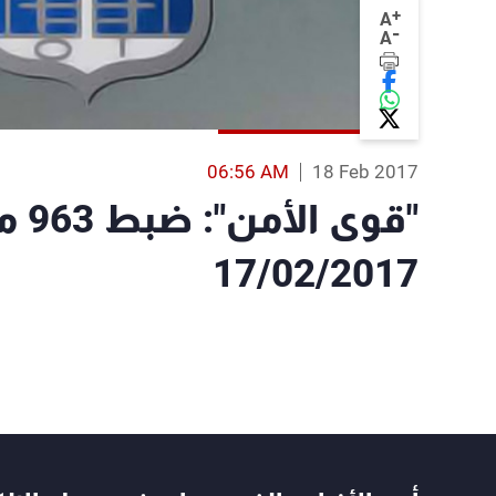
+
A
-
A
06:56 AM
18 Feb 2017
"قو
17/02/2017