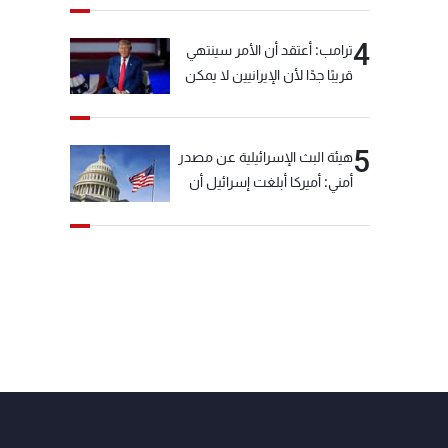
4
ترامب: أعتقد أن الأمر سينتهي
قريبًا جدًا لأن الإيرانيين لا يمكن
أن يستمروا على هذا الحال
5
هيئة البث الإسرائيلية عن مصدر
أمني: أميركا أبلغت إسرائيل أن
"حزب الله" لم يخرق وقف إطلاق
النار أمس في مجدل زون
وطلبت منها عدم التصعيد
خشية أن يؤثر ذلك على
مفاوضات روما