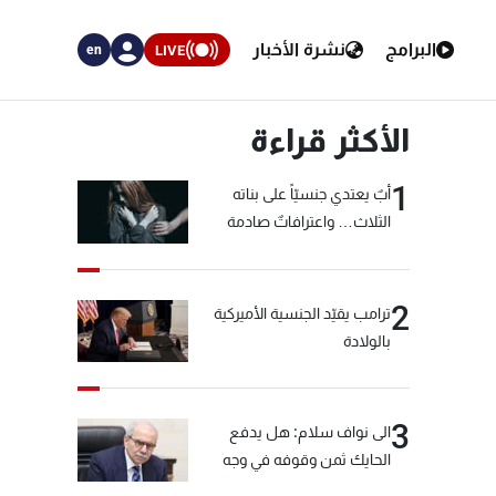
البرامج
نشرة الأخبار
LIVE
en
الأكثر قراءة
1
أبٌ يعتدي جنسيّاً على بناته
الثلاث… واعترافاتٌ صادمة
2
ترامب يقيّد الجنسية الأميركية
بالولادة
3
الى نواف سلام: هل يدفع
الحايك ثمن وقوفه في وجه
خيّاط؟