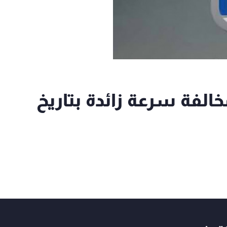
ى الأمن": ضبط 963 مخالفة سرعة زائدة بتاريخ