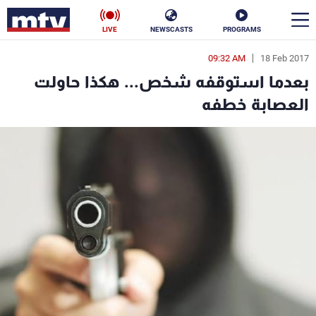
LIVE
NEWSCASTS
PROGRAMS
09:32 AM
18 Feb 2017
en
بعدما استوقفه شخص... هكذا حاولت
الأخبار
العصابة خطفه
سياسة
ناس
إقتصاد
فن
منوعات
رياضة
كأس العالم
البرامج
جدول البرامج