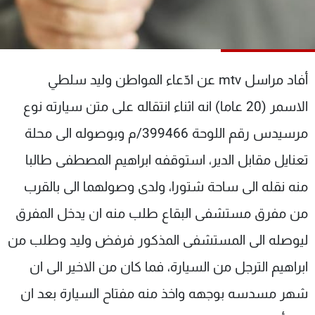
شاهد البرامج
الترددات
أفاد مراسل mtv عن ادّعاء المواطن وليد سلطي
عن MTV
وظائف
الإنـتـاج
تواصل معنا
الاسمر (20 عاما) انه اثناء انتقاله على متن سيارته نوع
لاعلاناتكم
شروط الإسـتخدام
سياسة الخصوصية
مرسيدس رقم اللوحة 399466/م وبوصوله الى محلة
تعنايل مقابل الدير، استوقفه ابراهيم المصطفى طالبا
منه نقله الى ساحة شتورا، ولدى وصولهما الى بالقرب
من مفرق مستشفى البقاع طلب منه ان يدخل المفرق
ليوصله الى المستشفى المذكور فرفض وليد وطلب من
ابراهيم الترجل من السيارة، فما كان من الاخير الى ان
شهر مسدسه بوجهه واخذ منه مفتاح السيارة بعد ان