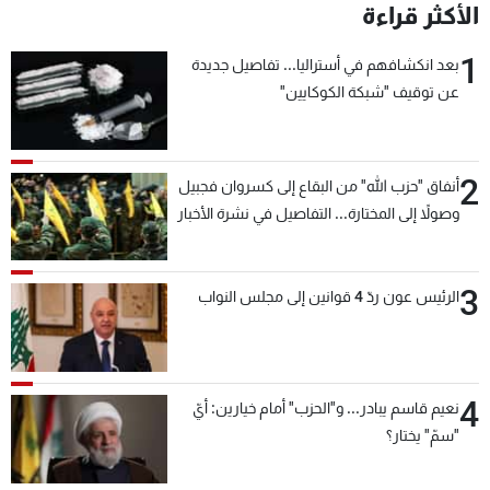
الأكثر قراءة
1
بعد انكشافهم في أستراليا... تفاصيل جديدة
عن توقيف "شبكة الكوكايين"
2
أنفاق "حزب الله" من البقاع إلى كسروان فجبيل
وصولاً إلى المختارة... التفاصيل في نشرة الأخبار
بعد قليل
3
الرئيس عون ردّ 4 قوانين إلى مجلس النواب
4
نعيم قاسم يبادر... و"الحزب" أمام خيارين: أيّ
"سمّ" يختار؟