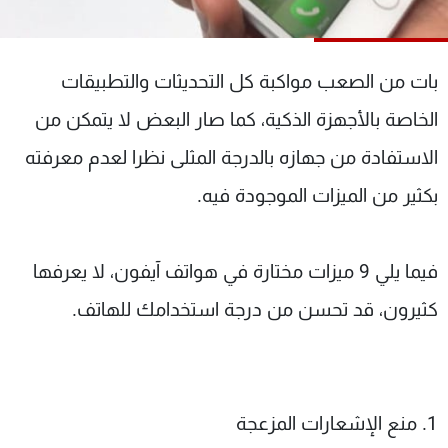
شاهد البرامج
الترددات
بات من الصعب مواكبة كل التحديثات والتطبيقات
عن MTV
وظائف
الخاصة بالأجهزة الذكية، كما صار البعض لا يتمكن من
الإنـتـاج
تواصل معنا
الاستفادة من جهازه بالدرجة المثلى نظرا لعدم معرفته
لاعلاناتكم
شروط الإسـتخدام
سياسة الخصوصية
بكثير من الميزات الموجودة فيه.
فيما يلي 9 ميزات مختارة في هواتف آيفون، لا يعرفها
كثيرون، قد تحسن من درجة استخدامك للهاتف.
1. منع الإشعارات المزعجة