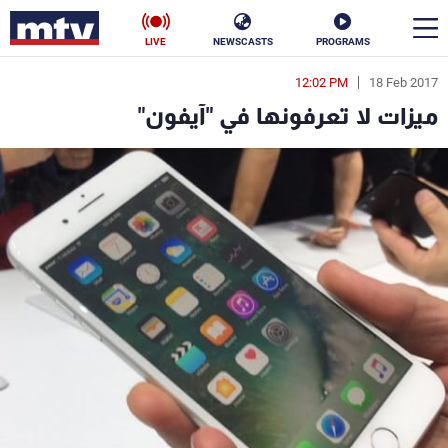
LIVE
NEWSCASTS
PROGRAMS
12:02 PM
18 Feb 2017
en
ميزات لا تعرفونها في "آيفون"
الأخبار
سياسة
ناس
إقتصاد
فن
منوعات
رياضة
كأس العالم
البرامج
جدول البرامج