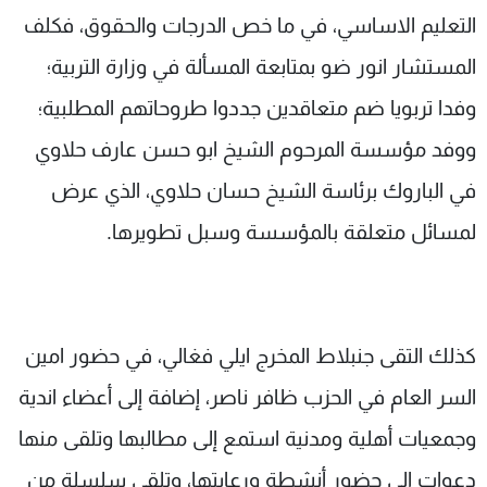
التعليم الاساسي، في ما خص الدرجات والحقوق، فكلف
المستشار انور ضو بمتابعة المسألة في وزارة التربية؛
وفدا تربويا ضم متعاقدين جددوا طروحاتهم المطلبية؛
ووفد مؤسسة المرحوم الشيخ ابو حسن عارف حلاوي
في الباروك برئاسة الشيخ حسان حلاوي، الذي عرض
لمسائل متعلقة بالمؤسسة وسبل تطويرها.
كذلك التقى جنبلاط المخرج ايلي فغالي، في حضور امين
السر العام في الحزب ظافر ناصر، إضافة إلى أعضاء اندية
وجمعيات أهلية ومدنية استمع إلى مطالبها وتلقى منها
دعوات إلى حضور أنشطة ورعايتها، وتلقى سلسلة من