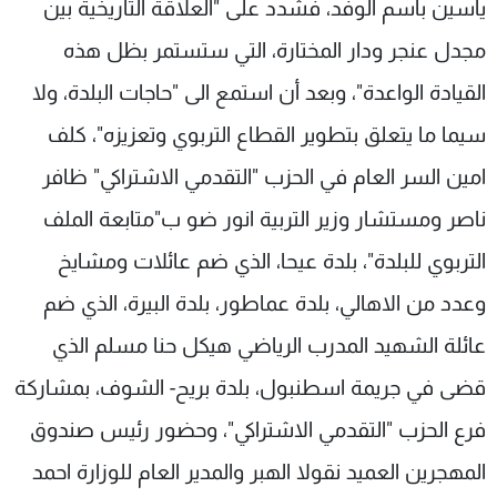
ياسين باسم الوفد، فشدد على "العلاقة التاريخية بين
مجدل عنجر ودار المختارة، التي ستستمر بظل هذه
القيادة الواعدة"، وبعد أن استمع الى "حاجات البلدة، ولا
سيما ما يتعلق بتطوير القطاع التربوي وتعزيزه"، كلف
امين السر العام في الحزب "التقدمي الاشتراكي" ظافر
ناصر ومستشار وزير التربية انور ضو ب"متابعة الملف
التربوي للبلدة"، بلدة عيحا، الذي ضم عائلات ومشايخ
وعدد من الاهالي، بلدة عماطور، بلدة البيرة، الذي ضم
عائلة الشهيد المدرب الرياضي هيكل حنا مسلم الذي
قضى في جريمة اسطنبول، بلدة بريح- الشوف، بمشاركة
فرع الحزب "التقدمي الاشتراكي"، وحضور رئيس صندوق
المهجرين العميد نقولا الهبر والمدير العام للوزارة احمد