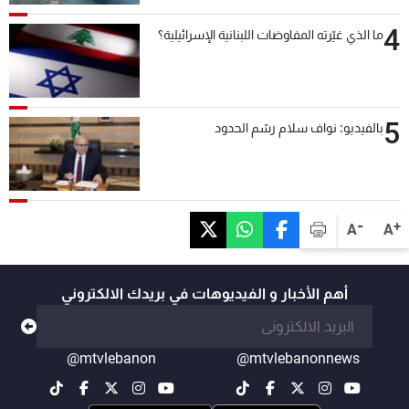
4
ما الذي غيّرته المفاوضات اللبنانية الإسرائيلية؟
5
بالفيديو: نواف سلام رسّم الحدود
-
+
A
A
أهم الأخبار و الفيديوهات في بريدك الالكتروني
@mtvlebanon
@mtvlebanonnews