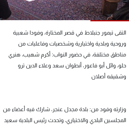
شاهد البرامج
الترددات
التقى تيمور جنبلاط في قصر المختارة، وفودا شعبية
عن MTV
وظائف
الإنـتـاج
تواصل معنا
وروحية وبلدية واختيارية وشخصيات وفاعليات من
لاعلاناتكم
شروط الإسـتخدام
سياسة الخصوصية
مناطق مختلفة، في حضور النواب: أكرم شهيب، هنري
حلو، وائل أبو فاعور، أنطوان سعد وعلاء الدين ترو
وشقيقه أصلان
وزارته وفود من: بلدة مجدل عنجر، شارك فيه أعضاء من
المجلسين البلدي والاختياري، وتحدث رئيس البلدية سعيد