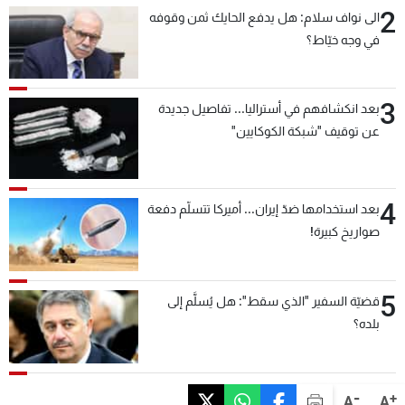
2
الى نواف سلام: هل يدفع الحايك ثمن وقوفه
في وجه خيّاط؟
3
بعد انكشافهم في أستراليا... تفاصيل جديدة
عن توقيف "شبكة الكوكايين"
4
بعد استخدامها ضدّ إيران... أميركا تتسلّم دفعة
صواريخ كبيرة!
5
قضيّة السفير "الذي سقط": هل يُسلَّم إلى
بلده؟
-
+
A
A