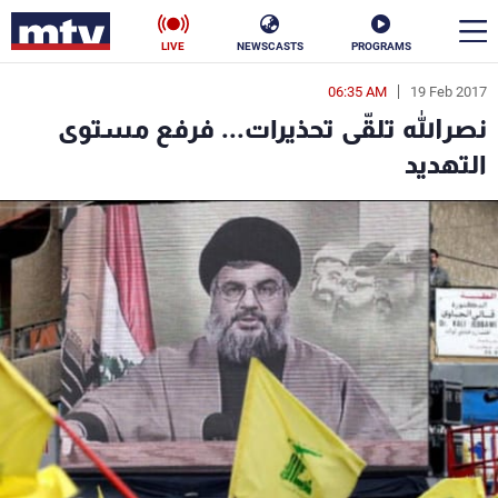
LIVE
NEWSCASTS
PROGRAMS
06:35 AM
19 Feb 2017
en
نصرالله تلقّى تحذيرات... فرفع مستوى
الأخبار
التهديد
سياسة
ناس
إقتصاد
فن
منوعات
رياضة
كأس العالم
البرامج
جدول البرامج