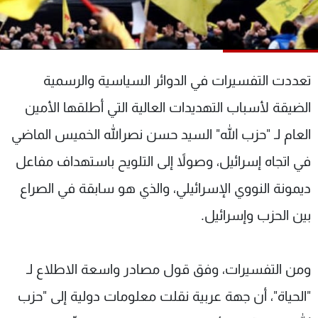
شاهد البرامج
الترددات
تعددت التفسيرات في الدوائر السياسية والرسمية
عن MTV
وظائف
الإنـتـاج
تواصل معنا
الضيقة لأسباب التهديدات العالية التي أطلقها الأمين
لاعلاناتكم
شروط الإسـتخدام
سياسة الخصوصية
العام لـ "حزب الله" السيد حسن نصرالله الخميس الماضي
في اتجاه إسرائيل، وصولاً إلى التلويح باستهداف مفاعل
ديمونة النووي الإسرائيلي، والذي هو سابقة في الصراع
بين الحزب وإسرائيل.
ومن التفسيرات، وفق قول مصادر واسعة الاطلاع لـ
"الحياة"، أن جهة عربية نقلت معلومات دولية إلى "حزب