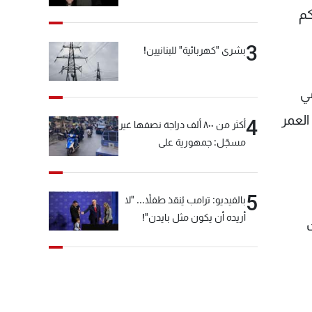
كم
3
بشرى "كهربائية" للبنانيين!
ي
العمر
4
أكثر من ٨٠٠ ألف دراجة نصفها غير
مسجّل: جمهورية على
"دولابَين"!
5
بالفيديو: ترامب يُنقذ طفلاً... "لا
أريده أن يكون مثل بايدن"!