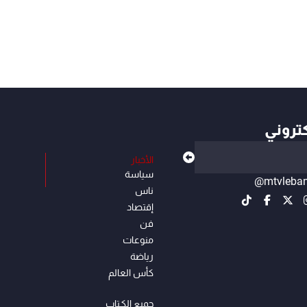
كتروني
الأخبار
سياسة
@mtvleba
ناس
إقتصاد
فن
منوعات
رياضة
كأس العالم
جميع الكـتاب