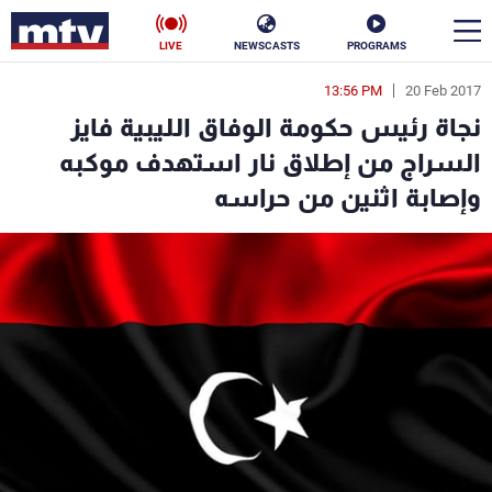
LIVE
NEWSCASTS
PROGRAMS
13:56 PM
20 Feb 2017
en
نجاة رئيس حكومة الوفاق الليبية فايز
الأخبار
السراج من إطلاق نار استهدف موكبه
وإصابة اثنين من حراسه
سياسة
ناس
إقتصاد
فن
منوعات
رياضة
كأس العالم
البرامج
جدول البرامج