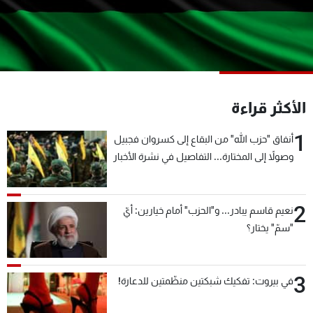
شاهد البرامج
الترددات
عن MTV
وظائف
الإنـتـاج
تواصل معنا
الأكثر قراءة
لاعلاناتكم
شروط الإسـتخدام
سياسة الخصوصية
1
أنفاق "حزب الله" من البقاع إلى كسروان فجبيل
وصولاً إلى المختارة... التفاصيل في نشرة الأخبار
بعد قليل
2
نعيم قاسم يبادر... و"الحزب" أمام خيارين: أيّ
"سمّ" يختار؟
3
في بيروت: تفكيك شبكتين منظّمتين للدعارة!