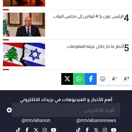
4
الرئيس عون ردّ 4 قوانين إلى مجلس النواب
5
أخطر ما دار داخل غرفة المفاوضات
-
+
A
A
أهم الأخبار و الفيديوهات في بريدك الالكتروني
@mtvlebanon
@mtvlebanonnews