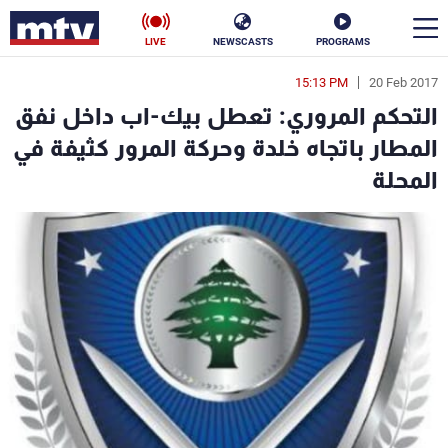
LIVE
NEWSCASTS
PROGRAMS
15:13 PM
20 Feb 2017
en
التحكم المروري: تعطل بيك-اب داخل نفق
الأخبار
المطار باتجاه خلدة وحركة المرور كثيفة في
المحلة
سياسة
ناس
إقتصاد
فن
منوعات
رياضة
كأس العالم
البرامج
جدول البرامج