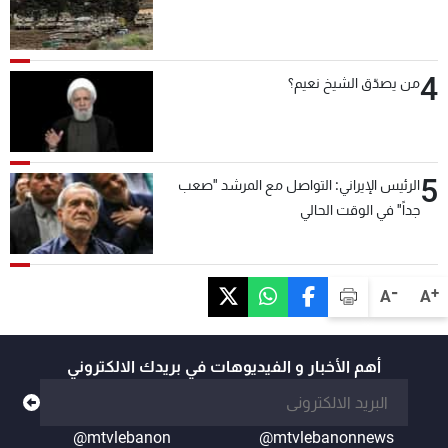
4
من يصدّق الشيخ نعيم؟
5
الرئيس الإيراني: التواصل مع المرشد "صعب
جداً" في الوقت الحالي
-
+
A
A
أهم الأخبار و الفيديوهات في بريدك الالكتروني
@mtvlebanon
@mtvlebanonnews