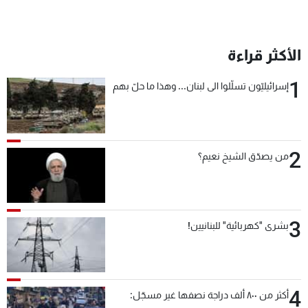
الأكثر قراءة
1
إسرائيليّون تسلّلوا الى لبنان... وهذا ما حلّ بهم
2
من يصدّق الشيخ نعيم؟
3
بشرى "كهربائية" للبنانيين!
4
أكثر من ٨٠٠ ألف دراجة نصفها غير مسجّل: