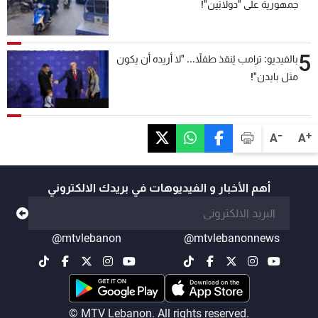
جمهورية على "دولابَين"!
5
بالفيديو: ترامب يُنقذ طفلاً... "لا أريده أن يكون
مثل بايدن"!
-
+
A
A
أهم الأخبار و الفيديوهات في بريدك الالكتروني
@mtvlebanon
@mtvlebanonnews
© MTV Lebanon. All rights reserved.