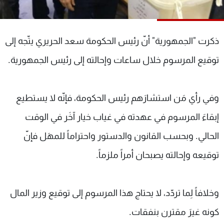
شاهد البرامج
الترددات
ذكرت "الجمهورية" أنّ رئيس الحكومة سعد الحريري يتّجه إلى
عن MTV
وظائف
توقيع المرسوم خلال ساعات وإحالته إلى رئيس الجمهورية.
الإنـتـاج
تواصل معنا
لاعلاناتكم
شروط الإسـتخدام
سياسة الخصوصية
وفي رأي مَن استشارَهم رئيس الحكومة، فإنّه لا يستطيع
إبقاءَ المرسوم في عهدته في غياب خيار آخَر في الوقت
الحالي. وبحسب القانون والدستور واحتراماً للمهَل فإنّ
توقيعه وإحالته يصبحان أمراً ملزماً.
وخلافاً لِما تردّد، لا يحتاج هذا المرسوم إلى توقيع وزير المال
كونه غيرَ مقترن بنفقات.