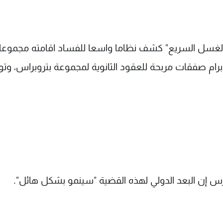
اطلق في 2014 ويحمل اسم "الغسل السريع" كشف نظاما واسعا للفساد اقامته مجمو
لابرام صفقات مربحة للعقود الثانوية لمجموعة بتروبراس، وتو
رس إن البعد الدولي لهذه القضية "سينمو بشكل هائل".