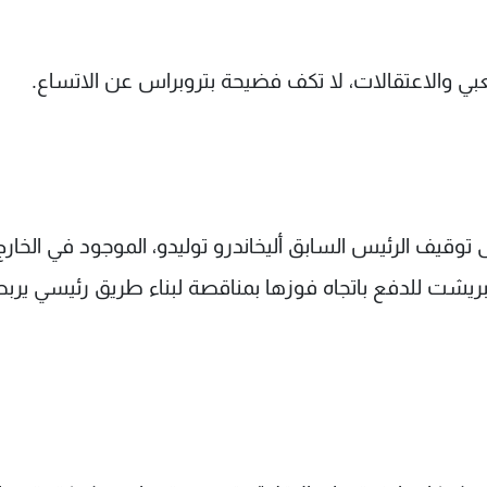
ي والاعتقالات، لا تكف فضيحة بتروبراس عن الاتساع.
وقيف الرئيس السابق أليخاندرو توليدو، الموجود في الخارج
ار سرا من أوديبريشت للدفع باتجاه فوزها بمناقصة لبناء طريق رئيسي يرب