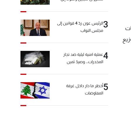
المختارة... التفاصيل في نشرة
الأخبار بعد قليل
3
الرئيس عون ردّ 4 قوانين إلى
عات
مجلس النواب
زيع
4
عملية امنية ليلية ضد تجار
المخدرات.. وصيدٌ ثمين
5
أخطر ما دار داخل غرفة
المفاوضات