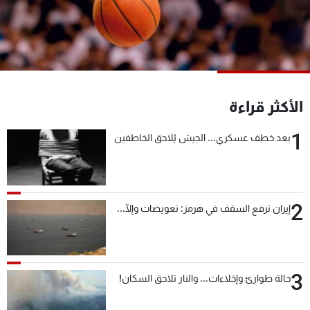
شاهد البرامج
الترددات
عن MTV
وظائف
الإنـتـاج
تواصل معنا
الأكثر قراءة
لاعلاناتكم
شروط الإسـتخدام
سياسة الخصوصية
1
بعد خطف عسكري... الجيش يُلاحق الخاطفين
2
إيران ترفع السقف في هرمز: تعويضات وإلّا...
3
حالة طوارئ وإخلاءات... والنار تلاحق السكان!