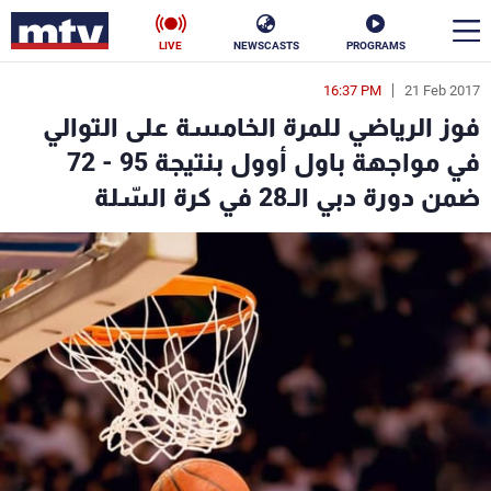
LIVE
NEWSCASTS
PROGRAMS
16:37 PM
21 Feb 2017
en
فوز الرياضي للمرة الخامسة على التوالي
الأخبار
في مواجهة باول أوول بنتيجة 95 - 72
ضمن دورة دبي الـ28 في كرة السّلة
سياسة
ناس
إقتصاد
فن
منوعات
رياضة
كأس العالم
البرامج
جدول البرامج