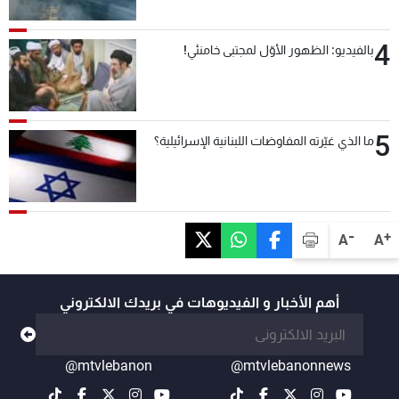
4
بالفيديو: الظهور الأوّل لمجتبى خامنئي!
5
ما الذي غيّرته المفاوضات اللبنانية الإسرائيلية؟
-
+
A
A
أهم الأخبار و الفيديوهات في بريدك الالكتروني
@mtvlebanon
@mtvlebanonnews