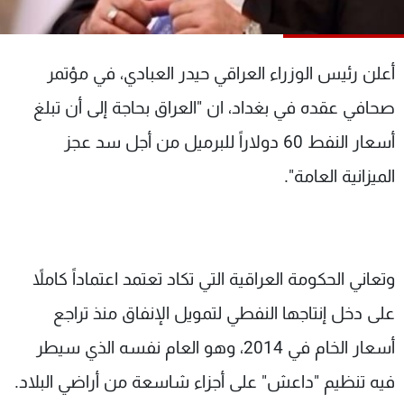
شاهد البرامج
الترددات
أعلن رئيس الوزراء العراقي حيدر العبادي، في مؤتمر
عن MTV
وظائف
صحافي عقده في بغداد، ان "العراق بحاجة إلى أن تبلغ
الإنـتـاج
تواصل معنا
أسعار النفط 60 دولاراً للبرميل من أجل سد عجز
لاعلاناتكم
شروط الإسـتخدام
سياسة الخصوصية
الميزانية العامة".
وتعاني الحكومة العراقية التي تكاد تعتمد اعتماداً كاملاً
على دخل إنتاجها النفطي لتمويل الإنفاق منذ تراجع
أسعار الخام في 2014، وهو العام نفسه الذي سيطر
فيه تنظيم "داعش" على أجزاء شاسعة من أراضي البلاد.