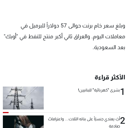
وبلغ سعر خام برنت حوالى 57 دولاراً للبرميل في
معاملات اليوم. والعراق ثاني أكبر منتج للنفط في "أوبك"
بعد السعودية.
الأكثر قراءة
1
بشرى "كهربائية" للبنانيين!
2
أبٌ يعتدي جنسيّاً على بناته الثلاث… واعترافاتٌ
صادمة