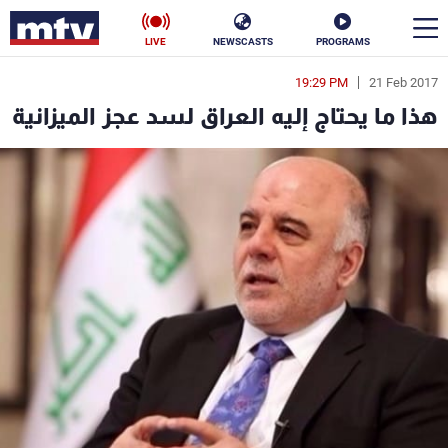
LIVE
NEWSCASTS
PROGRAMS
19:29 PM
21 Feb 2017
en
هذا ما يحتاج إليه العراق لسد عجز الميزانية
الأخبار
سياسة
ناس
إقتصاد
فن
منوعات
رياضة
كأس العالم
البرامج
جدول البرامج