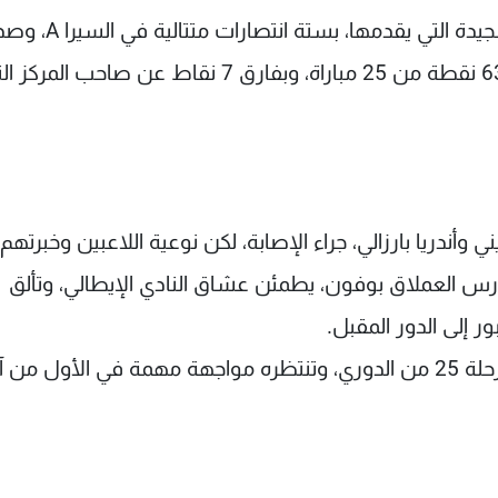
ويدخل النادي الإيطالي اللقاء، لاستكمال المسيرة الجيدة التي يقدمها، 
الدوري الذي احتكره في آخر خمس مواسم، برصيد 63 نقطة من 25 مباراة، وبفارق 7 نقاط عن صاحب ال
 وأندريا بارزالي، جراء الإصابة، لكن نوعية اللاعبين وخبرتهم
ارس العملاق بوفون، يطمئن عشاق النادي الإيطالي، وتألق
 إلى الدور المقبل.
وحقق اليوفي فوزا كبيرا على باليرمو (4-1)، في المرحلة 25 من الدوري، وتنتظره مواجهة مهمة في الأول من