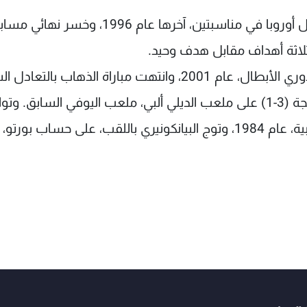
يذكر أن فريق مدينة تورينو، أحرز بطولة دوري أبطال أوروبا في مناسبتين، آخرها عام 1996، وخسر
ثلاثة أهداف مقابل هدف وحيد.
والتقى الفريقان من قبل، في دوري المجموعات لدوري الأبطال، عام 2001، وانتهت مباراة الذهاب با
في البرتغال، فيما تغلب اليوفي في لقاء الإياب بنتيجة (3-1) على ملعب الديلي ألبي، ملعب اليوفي السابق. و
الفريقان في نهائي مسابقة كأس الكؤوس الأوروبية، عام 1984، وتوج البيانكونيري باللقب، على حساب بورتو،