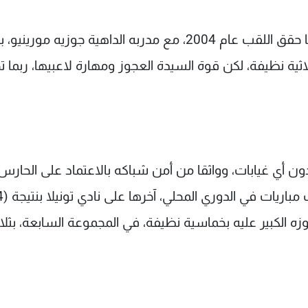
ويحلم نادي بورتو باستعادة أمجاده الأوروبية، عندما حقق اللقب عام 2004، مع مدربه الداهية جوزيه مورين
اثية نظيفة، لكن قوة السيدة العجوز ومهارة لاعبيها، ربما ت
 دون أي غيابات، وواثقا من أمن شباكه بالاعتماد على الحارس
يات في الدوري المحلي، آخرها على نادي تونيلا بنتيجة (4-0).
زه الكبير عليه بخماسية نظيفة، في المجموعة السابعة، بثلا