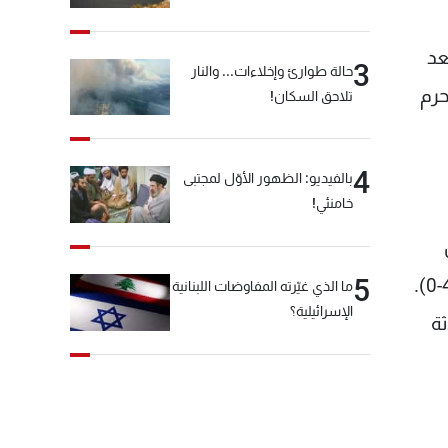
يو، بعد
3
حالة طوارئ وإخلاءات... والنار
حرم
تلاحق السكان!
4
بالفيديو: الظهور الأوّل لمجتبى
خامنئي!
5
ما الذي غيّرته المفاوضات اللبنانية
الإسرائيلية؟
ثة