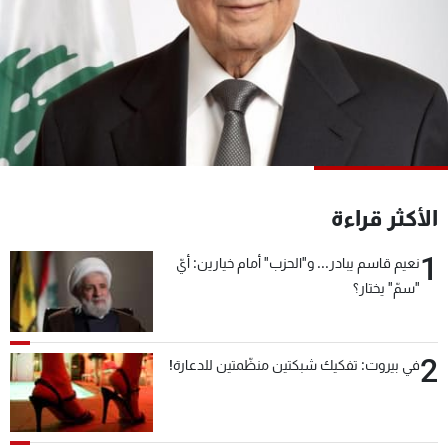
شاهد البرامج
الترددات
عن MTV
وظائف
الإنـتـاج
تواصل معنا
لاعلاناتكم
شروط الإسـتخدام
سياسة الخصوصية
الأكثر قراءة
1
نعيم قاسم يبادر... و"الحزب" أمام خيارين: أيّ
"سمّ" يختار؟
2
في بيروت: تفكيك شبكتين منظّمتين للدعارة!