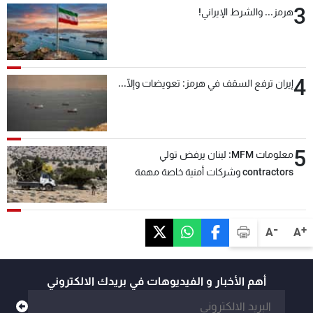
3
هرمز... والشرط الإيراني!
4
إيران ترفع السقف في هرمز: تعويضات وإلّا...
5
معلومات MFM: لبنان يرفض تولي
contractors وشركات أمنية خاصة مهمة
التحقق من نزع سلاح "حزب الله"
-
+
A
A
أهم الأخبار و الفيديوهات في بريدك الالكتروني