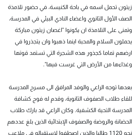
زيتون تحمل اسمه في باحة الكنيسة، في حضور تلامذة
الصف الأول الثانوي واعضاء النادي البيئي في المدرسة،
وتمنى على التلامذة ان يكونوا "اغصان زيتون مباركة
يحملون السلام والمحبة اينما ذهبوا وان يتجذروا في
ارضهم تماما كجذور هذه الشجرة التي تستمد قوتها
وغذاءها من الأرض التي غرست فيها".
بعدها توجه الراعي والوفد المرافق الى مسرح المدرسة
للقاء طلاب الصفوف الثانوية، وقدم له فوج كشافة
المدرسة التحية الكشفية. وكان الراعي قد بارك طلاب
الحضانة والروضة والصفوف الإبتدائية الذين بلغ عددهم
نحو 1120 طالبا والذين اصطفوا لإستقباله في ملاعب