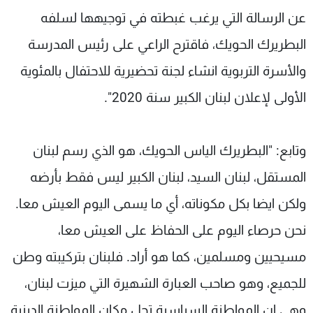
عن الرسالة التي يرغب غبطته في توجيهها لسلفه
البطريرك الحويك، فاقترح الراعي على رئيس المدرسة
والأسرة التربوية انشاء لجنة تحضيرية للاحتفال بالمئوية
الأولى لإعلان لبنان الكبير سنة 2020".
وتابع: "البطريرك الياس الحويك، هو الذي رسم لبنان
المستقل، لبنان السيد، لبنان الكبير ليس فقط بأرضه
ولكن ايضا بكل مكوناته، أي ما يسمى اليوم العيش معا.
نحن حرصاء اليوم على الحفاظ على العيش معا،
مسيحيين ومسلمين، كما هو أراد. فلبنان بتركيبته وطن
للجميع، وهو صاحب العبارة الشهيرة التي ميزت لبنان،
وهي ان المواطنة السياسية تحل مكان المواطنة الدينية