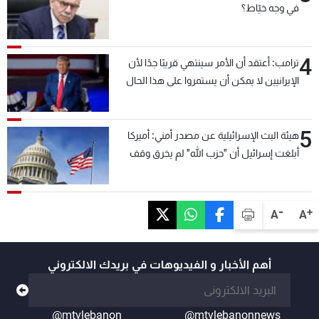
في وجه خيّاط؟
4
ترامب: أعتقد أن الأمر سينتهي قريبًا جدًا لأن
الإيرانيين لا يمكن أن يستمروا على هذا الحال
5
هيئة البث الإسرائيلية عن مصدر أمني: أميركا
أبلغت إسرائيل أن "حزب الله" لم يخرق وقف
إطلاق النار أمس في مجدل زون وطلبت منها
عدم التصعيد خشية أن يؤثر ذلك على مفاوضات
روما
-
+
A
A
أهم الأخبار و الفيديوهات في بريدك الالكتروني
@mtvlebanon
@mtvlebanonnews