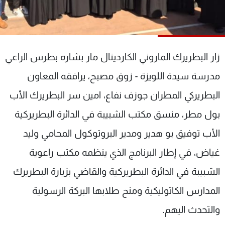
شاهد البرامج
الترددات
زار البطريرك الماروني الكاردينال مار بشاره بطرس الراعي
عن MTV
وظائف
الإنـتـاج
تواصل معنا
مدرسة سيدة اللويزة - زوق مصبح، يرافقه المعاون
لاعلاناتكم
شروط الإسـتخدام
سياسة الخصوصية
البطريركي المطران جوزف نفاع، امين سر البطريرك الأب
بول مطر، منسق مكتب الشبيبة في الدائرة البطريركية
الأب توفيق بو هدير ومدير البروتوكول المحامي وليد
غياض، في إطار البرنامج الذي ينظمه مكتب راعوية
الشبيبة في الدائرة البطريركية والقاضي بزيارة البطريرك
المدارس الكاثوليكية ومنح طلابها البركة الرسولية
والتحدث اليهم.