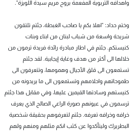
واهدافه التربوية المفعمة بروح مريم سيدة اللويزة".
وختم حداد: "اهلا بكم يا صاحب الغبطة، جئتم تلتقون
شريحة واسعة من شباب لبنان من ابناء وبنات
كنيستكم. جئتم في اطار مبادرة رائدة فريدة ترمون من
خلالها الى أكثر من هدف وغاية إيجابية. لقد جئتم
تستمعون الى قلق الأجيال وهمومها، وتتعرفون الى
طموحاتهم واحلامهم وتستمعون الى ما يريدونه من
كنيستهم وسادتها القيمين عليها، وفي مقابل هذا جئتم
ترسمون في عيونهم صورة الراعي الصالح الذي يعرف
خرافه وخرافه تعرفه. جئتم لتعرفوهم بحقيقة شخصية
البطريرك وليتأكدوا عن كثب انكم مثلهم ومنهم ولهم