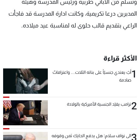
وتسلم من الأباتي طربيه ورئيس المدرسة وهيئة
المدبرين درعا تكريمية، وكانت ادارة المدرسة قد فاجأت
الراعي بتقديم قالب حلوى له لمناسبة عيد ميلاده.
الأكثر قراءة
1
أبٌ يعتدي جنسيّاً على بناته الثلاث… واعترافاتٌ
صادمة
2
ترامب يقيّد الجنسية الأميركية بالولادة
3
الى نواف سلام: هل يدفع الحايك ثمن وقوفه