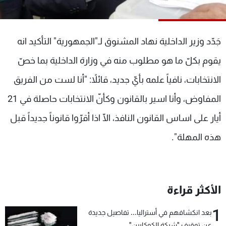
شاهد البرامج
الترددات
جَدّد وزير الداخلية نهاد المشنوق لـ"الجمهورية" التأكيد انه
عن MTV
وظائف
يقوم بكلّ ما هو مطلوب منه في وزارة الداخلية بما خصّ
الإنـتـاج
تواصل معنا
الانتخابات، نافياً علمه بأيّ جديد، قائلاً: "أنا لست من الفريق
لاعلاناتكم
شروط الإسـتخدام
سياسة الخصوصية
المفاوض، وأنا اسير بالقانون وكأنّ الانتخابات حاصلة في 21
أيار على اساس القانون النافذ، الّا اذا أقرّوا قانوناً جديداً قبل
هذه المهلة".
الأكثر قراءة
1
بعد انكشافهم في أستراليا... تفاصيل جديدة
عن توقيف "شبكة الكوكايين"