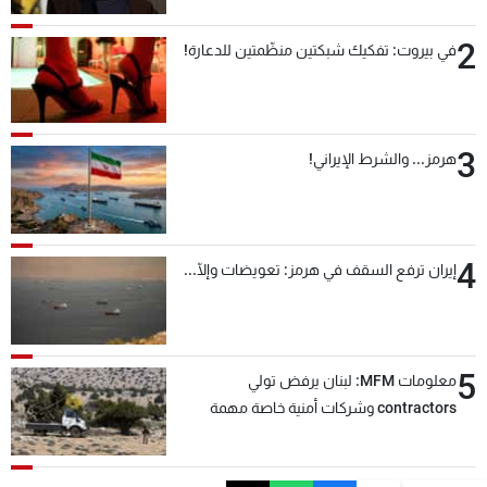
2
في بيروت: تفكيك شبكتين منظّمتين للدعارة!
3
هرمز... والشرط الإيراني!
4
إيران ترفع السقف في هرمز: تعويضات وإلّا...
5
معلومات MFM: لبنان يرفض تولي
contractors وشركات أمنية خاصة مهمة
التحقق من نزع سلاح "حزب الله"