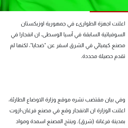
شاهد البرامج
الترددات
اعلنت اجهزة الطوارىء في جمهورية اوزبكستان
عن MTV
وظائف
السوفياتية السابقة في آسيا الوسطى، ان انفجارا في
الإنـتـاج
تواصل معنا
مصنع كيميائي في الشرق اسفر عن "ضحايا"، لكنها لم
لاعلاناتكم
شروط الإسـتخدام
سياسة الخصوصية
تقدم حصيلة محددة.
وفي بيان مقتضب نشره موقع وزارة الاوضاع الطارئة،
اعلنت الوزارة ان الانفجار وقع في مصنع فرغان-ازوت
بمدينة فرغانة (شرق). وينتج المصنع اسمدة ومواد