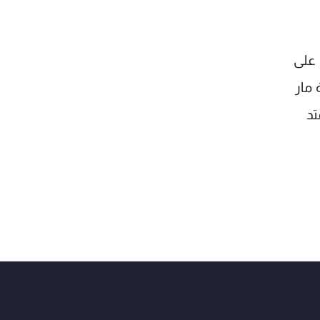
 على
مار
تد