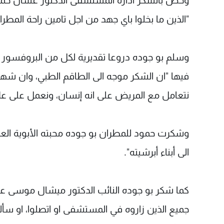
وخص بالشكر ادارة المستشفى الدكتور غسان حمود، و
"الذين ما بخلوا باي جهد من اجل تامين راحة الم
وسلم بو جوده دروعا تقديرية لكل من البروفسور الخ
فيها "ان الشكر موجه الى الطاقم الطبي، وان شهادة
نتعامل مع المريض على انه إنسان، ونعمل على علا
وشكرت حمود للمطران بو جوده محبته الأبوية الع
الى أبناء أبرشيته".
كما شكر بو جوده النائب الدكتور ميشال موسى على 
جميع الذين زاروه في المستشفى او اتصلوا، او سأ