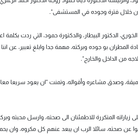
الرئيسة الدكتورة ديانا حمود زوجة الدكتور احمد الزعتري
طران خلال فترة وجوده في المستشفى".
وري، الدكتور البيطار، والدكتورة حمود، التي ردت بكلمة اع
 المطران بو جوده وبركته، مهمة جدا وابلغ تعبير، عن اننا
جه من الداخل والخارج".
ميقة، وصدق مشاعره وأقواله، وتمنت "ان يعود سريعا معا
زياراته المتكررة للاطمئنان الى صحته، وارسل محبته وبركت
لوا عن صحته، سائلا الرب ان يبعد عنهم كل مكروه، وان يح