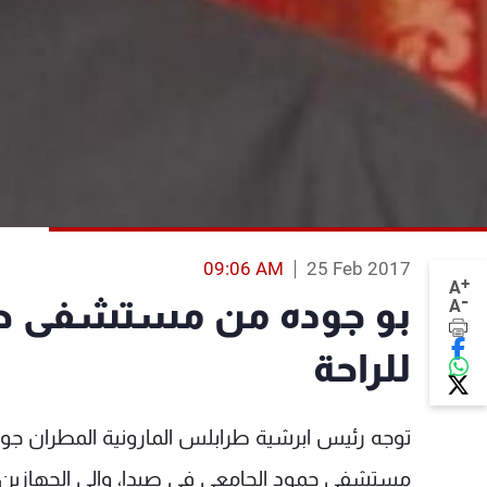
09:06 AM
25 Feb 2017
+
A
-
بو جوده من مستشفى حم
A
للراحة
توجه رئيس ابرشية طرابلس المارونية المطران جورج 
مستشفى حمود الجامعي في صيدا، والى الجهازين ال