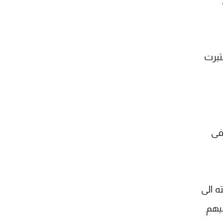
تبرت
فى
ه الى
ميهم