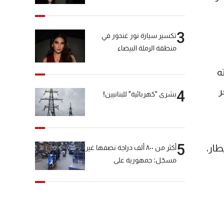
3
تكسير سيارة نور غندور في
منطقة الرملة البيضاء
ه
ر
4
بشرى "كهربائية" للبنانيين!
5
طار،
أكثر من ٨٠٠ ألف دراجة نصفها غير
مسجّل: جمهورية على
"دولابَين"!