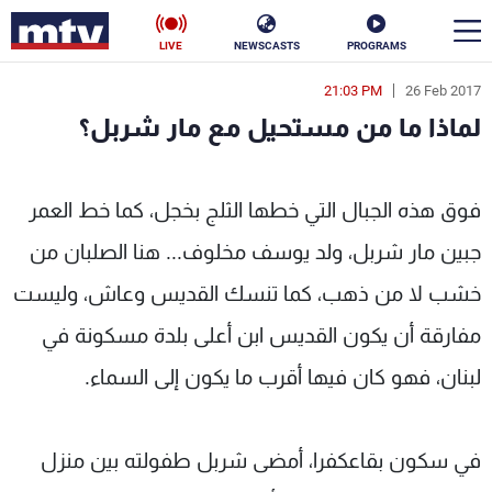
LIVE
NEWSCASTS
PROGRAMS
21:03 PM
26 Feb 2017
en
لماذا ما من مستحيل مع مار شربل؟
الأخبار
ا ما من مستحيل مع مار شربل؟ - MTV Lebanon
سياسة
ناس
فوق هذه الجبال التي خطها الثلج بخجل، كما خط العمر
جبين مار شربل، ولد يوسف مخلوف... هنا الصلبان من
إقتصاد
فن
خشب لا من ذهب، كما تنسك القديس وعاش، وليست
منوعات
رياضة
مفارقة أن يكون القديس ابن أعلى بلدة مسكونة في
كأس العالم
لبنان، فهو كان فيها أقرب ما يكون إلى السماء.
البرامج
في سكون بقاعكفرا، أمضى شربل طفولته بين منزل
جدول البرامج