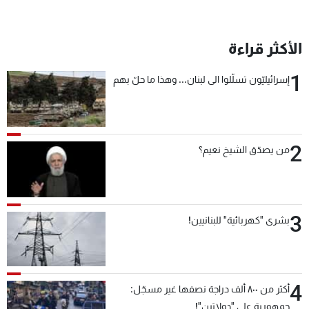
الأكثر قراءة
1
إسرائيليّون تسلّلوا الى لبنان... وهذا ما حلّ بهم
2
من يصدّق الشيخ نعيم؟
3
بشرى "كهربائية" للبنانيين!
4
أكثر من ٨٠٠ ألف دراجة نصفها غير مسجّل:
جمهورية على "دولابَين"!