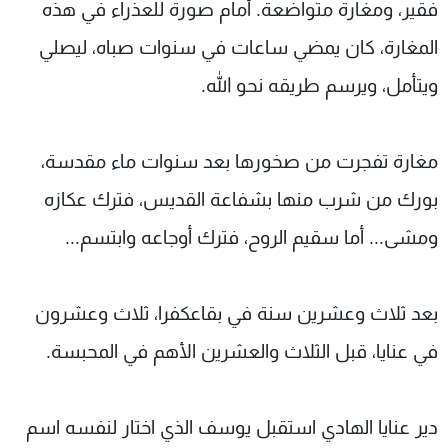
فقير، ومغارة متواضعة. أمام صورة للعذراء في هذه
شاهد البرامج
المغارة، كان يمضي ساعات في سنوات صباه، ليصلي
الترددات
ويتأمل، ويرسم طريقه نحو الله.
عن MTV
وظائف
الإنـتـاج
تواصل معنا
لاعلاناتكم
شروط الإسـتخدام
مغارة تفجرت من صخورها بعد سنوات ماء مقدسة،
سياسة الخصوصية
بورك من شرب منها بشفاعة القديس، فترك عكازه
ومشى... أما سقيم الروح، فترك أوجاعه وابتسم...
بعد ثلاث وعشرين سنة في بقاعكفرا، ثلاث وعشرون
في عنايا، قبل الثلاث والعشرين الأهم في المحبسة.
دير عنايا الهادي استقبل يوسف الذي اختار لنفسه اسم