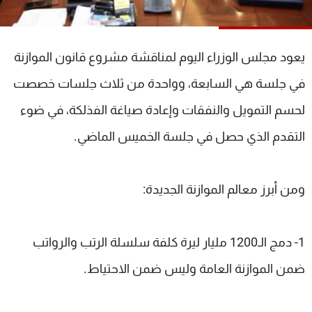
شاهد البرامج
الترددات
يعود مجلس الوزراء اليوم لمناقشة مشروع قانون الموازنة
عن MTV
وظائف
في جلسة هي السابعة، وواحدة من ثلاث جلسات خصصت
الإنـتـاج
تواصل معنا
لحسم التمويل والنفقات وإعادة صياغة الفذلكة، في ضوء
لاعلاناتكم
شروط الإسـتخدام
سياسة الخصوصية
التقدم الذي حصل في جلسة الخميس الماضي.
ومن أبرز معالم الموازنة الجديدة:
1- دمج الـ1200 مليار ليرة كلفة سلسلة الرتب والرواتب
ضمن الموازنة العامة وليس ضمن الاحتياط.