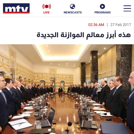
LIVE
NEWSCASTS
PROGRAMS
02:36 AM
27 Feb 2017
en
هذه أبرز معالم الموازنة الجديدة
الأخبار
سياسة
ناس
إقتصاد
فن
منوعات
رياضة
كأس العالم
البرامج
جدول البرامج