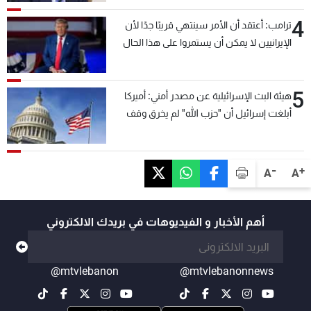
4
ترامب: أعتقد أن الأمر سينتهي قريبًا جدًا لأن
الإيرانيين لا يمكن أن يستمروا على هذا الحال
5
هيئة البث الإسرائيلية عن مصدر أمني: أميركا
أبلغت إسرائيل أن "حزب الله" لم يخرق وقف
إطلاق النار أمس في مجدل زون وطلبت منها
عدم التصعيد خشية أن يؤثر ذلك على مفاوضات
روما
-
+
A
A
أهم الأخبار و الفيديوهات في بريدك الالكتروني
@mtvlebanon
@mtvlebanonnews