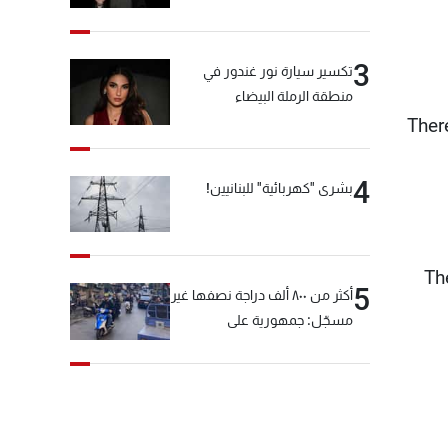
3
تكسير سيارة نور غندور في
منطقة الرملة البيضاء
Ther
4
بشرى "كهربائية" للبنانيين!
"T
5
أكثر من ٨٠٠ ألف دراجة نصفها غير
مسجّل: جمهورية على
"دولابَين"!