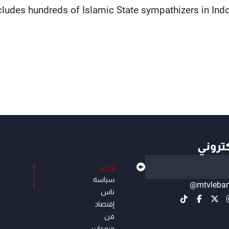
cludes hundreds of Islamic State sympathizers in Indon
كتروني
الأخبار
سياسة
@mtvleba
ناس
إقتصاد
فن
منوعات