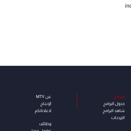
in
البرامج
عن MTV
جدول البرامج
الإنـتـاج
شاهد البرامج
لاعلاناتكم
الترددات
وظائف
تواصل معنا