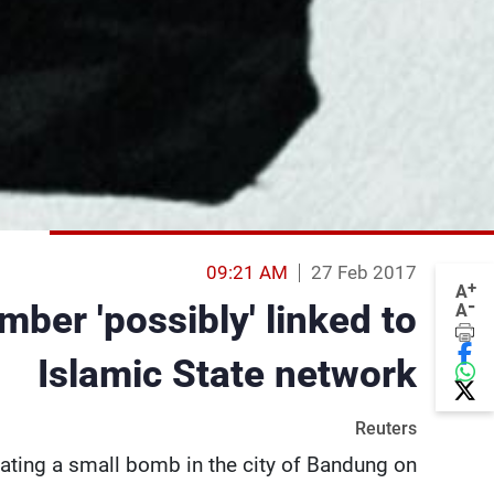
09:21 AM
27 Feb 2017
+
A
-
ber 'possibly' linked to
A
Islamic State network
Reuters
onating a small bomb in the city of Bandung on