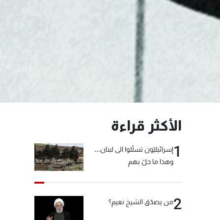
الأكثر قراءة
1
إسرائيليّون تسلّلوا الى لبنان...
وهذا ما حلّ بهم
2
من يصدّق الشيخ نعيم؟