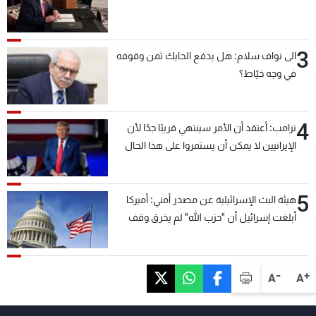
3
الى نواف سلام: هل يدفع الحايك ثمن وقوفه
في وجه خيّاط؟
4
ترامب: أعتقد أن الأمر سينتهي قريبًا جدًا لأن
الإيرانيين لا يمكن أن يستمروا على هذا الحال
5
هيئة البث الإسرائيلية عن مصدر أمني: أميركا
أبلغت إسرائيل أن "حزب الله" لم يخرق وقف
إطلاق النار أمس في مجدل زون وطلبت منها
عدم التصعيد خشية أن يؤثر ذلك على مفاوضات
روما
-
+
A
A