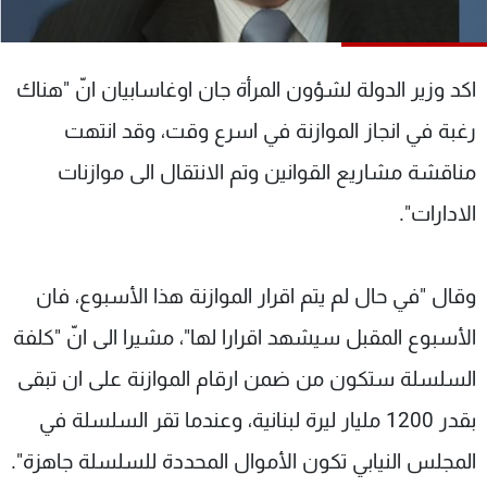
شاهد البرامج
الترددات
اكد وزير الدولة لشؤون المرأة جان اوغاسابيان انّ "هناك
عن MTV
وظائف
رغبة في انجاز الموازنة في اسرع وقت، وقد انتهت
الإنـتـاج
تواصل معنا
مناقشة مشاريع القوانين وتم الانتقال الى موازنات
لاعلاناتكم
شروط الإسـتخدام
سياسة الخصوصية
الادارات".
وقال "في حال لم يتم اقرار الموازنة هذا الأسبوع، فان
الأسبوع المقبل سيشهد اقرارا لها"، مشيرا الى انّ "كلفة
السلسلة ستكون من ضمن ارقام الموازنة على ان تبقى
بقدر 1200 مليار ليرة لبنانية، وعندما تقر السلسلة في
المجلس النيابي تكون الأموال المحددة للسلسلة جاهزة".