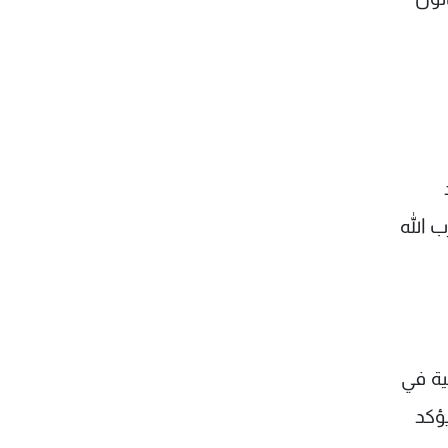
ب الله
ية في
يؤكد