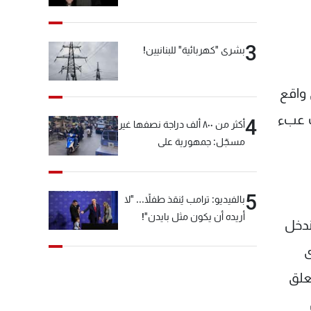
3
بشرى "كهربائية" للبنانيين!
 واقع
ك عبء
4
أكثر من ٨٠٠ ألف دراجة نصفها غير
مسجّل: جمهورية على
"دولابَين"!
5
بالفيديو: ترامب يُنقذ طفلاً... "لا
أريده أن يكون مثل بايدن"!
ندخل
وى
علق