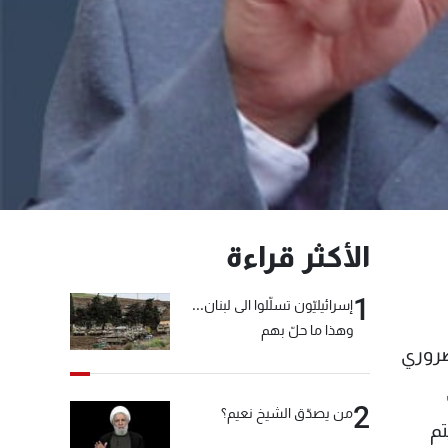
الأكثر قراءة
1
إسرائيليّون تسلّلوا الى لبنان...
وهذا ما حلّ بهم
ضروري
2
من يصدّق الشيخ نعيم؟
تم