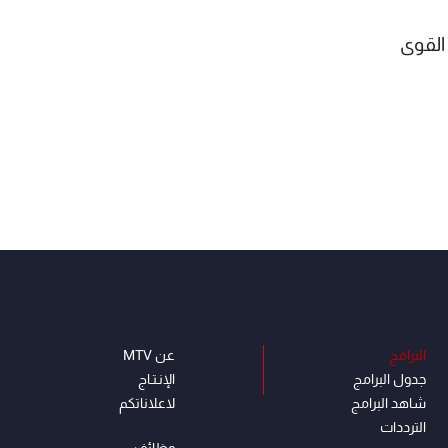
القوى
البرامج
عن MTV
جدول البرامج
الإنـتـاج
شاهد البرامج
لاعلاناتكم
الترددات