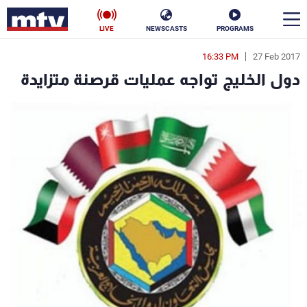
LIVE
NEWSCASTS
PROGRAMS
16:33 PM
27 Feb 2017
en
دول الخليج تواجه عمليات قرصنة متزايدة
الأخبار
سياسة
ناس
إقتصاد
فن
منوعات
رياضة
كأس العالم
البرامج
جدول البرامج