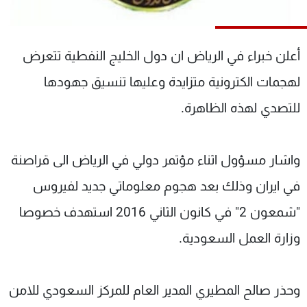
شاهد البرامج
الترددات
أعلن خبراء في الرياض ان دول الخليج النفطية تتعرض
عن MTV
وظائف
لهجمات الكترونية متزايدة وعليها تنسيق جهودها
الإنـتـاج
تواصل معنا
للتصدي لهذه الظاهرة.
لاعلاناتكم
شروط الإسـتخدام
سياسة الخصوصية
واشار مسؤول اثناء مؤتمر دولي في الرياض الى قراصنة
في ايران وذلك بعد هجوم معلوماتي جديد لفيروس
"شمعون 2" في كانون الثاني 2016 استهدف خصوصا
وزارة العمل السعودية.
وحذر صالح المطيري المدير العام للمركز السعودي للامن