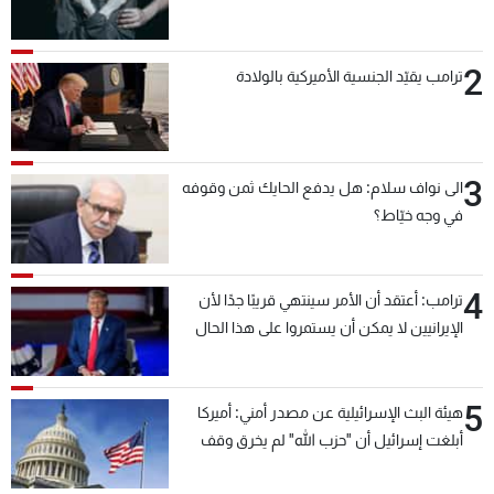
2
ترامب يقيّد الجنسية الأميركية بالولادة
3
الى نواف سلام: هل يدفع الحايك ثمن وقوفه
في وجه خيّاط؟
4
ترامب: أعتقد أن الأمر سينتهي قريبًا جدًا لأن
الإيرانيين لا يمكن أن يستمروا على هذا الحال
5
هيئة البث الإسرائيلية عن مصدر أمني: أميركا
أبلغت إسرائيل أن "حزب الله" لم يخرق وقف
إطلاق النار أمس في مجدل زون وطلبت منها