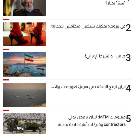
"سمّ" يختار؟
2
في بيروت: تفكيك شبكتين منظّمتين للدعارة!
3
هرمز... والشرط الإيراني!
4
إيران ترفع السقف في هرمز: تعويضات وإلّا...
5
معلومات MFM: لبنان يرفض تولي
contractors وشركات أمنية خاصة مهمة
التحقق من نزع سلاح "حزب الله"