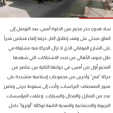
شاهد البرامج
الترددات
ساد هدوء حذر مخيم عين الحلوة أمس، بعد التوصل إلى
عن MTV
وظائف
الإنـتـاج
تواصل معنا
اتفاق مبدئي على وقف إطلاق النار، خرقه إلقاء قنبلتين فجراً
لاعلاناتكم
شروط الإسـتخدام
سياسة الخصوصية
على الشارع الفوقاني الذي لا تزال الحركة فيه مشلولة في
ظل تخوف الأهالي من تجدد الاشتباكات، التي شهدها
المخيم أول من أمس، في جولتها الثانية بين عناصر من
حركة "فتح" وآخرين من مجموعات إسلامية متشددة على
محور الصفصاف- البركسات، وأدت إلى سقوط جرحى وتضرر
عدد من المنازل والمحال والسيارات. وعلقت المؤسسات
التربوية والاجتماعية والصحية التابعة لوكالة "أونروا" داخل