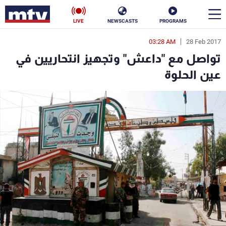
LIVE
NEWSCASTS
PROGRAMS
03:28 AM
28 Feb 2017
en
تواصل مع "داعش" وتجهيز انتحاريين في
الأخبار
عين الحلوة
سياسة
ناس
إقتصاد
فن
منوعات
رياضة
كأس العالم
البرامج
جدول البرامج