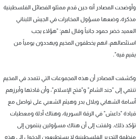
وأوضحت المصادر أنه حين قدم ممثلو الفصائل الفلسطينية
مذكرة، وضعها مسؤول المخابرات في الجيش اللبناني
العميد خضر حمود جانباً وقال لهم: "هؤلاء يجب
استئصالهم، انهم يخطفون المخيم ويهددون يومياً من
يقيم فيه".
وكشفت المصادر أن هذه المجموعات التي تتمدد في المخيم
تنتمي إلى "جند الشام" و"فتح الإسلام"، وأن قادتها وأبرزهم
أسامة الشهابي وبلال بدر وهيثم الشعبي على تواصل مع
قيادة "داعش" في الرقة السورية، وهناك أدلة ومعطيات
تؤكد ذلك. ولفتت إلى أن هناك مسؤولين ينتمون إلى
منظمة التحرير الفلسطينية لا يستطيعون الدخول إلى هذه