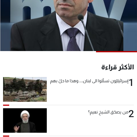
شاهد البرامج
الترددات
عن MTV
وظائف
الإنـتـاج
تواصل معنا
لاعلاناتكم
شروط الإسـتخدام
سياسة الخصوصية
الأكثر قراءة
1
إسرائيليّون تسلّلوا الى لبنان... وهذا ما حلّ بهم
2
من يصدّق الشيخ نعيم؟