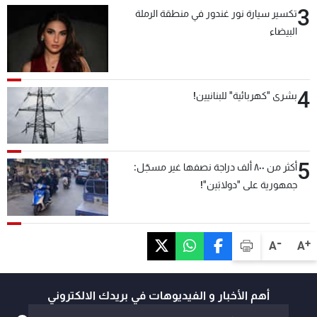
3
تكسير سيارة نور غندور في منطقة الرملة
البيضاء
4
بشرى "كهربائية" للبنانيين!
5
أكثر من ٨٠٠ ألف دراجة نصفها غير مسجّل:
جمهورية على "دولابَين"!
-
+
A
A
أهم الأخبار و الفيديوهات في بريدك الالكتروني