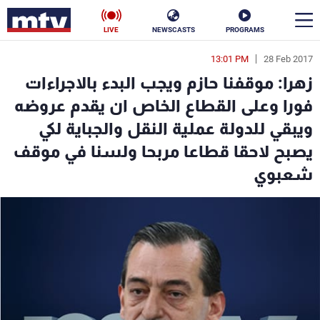
LIVE
NEWSCASTS
PROGRAMS
13:01 PM
28 Feb 2017
en
زهرا: موقفنا حازم ويجب البدء بالاجراءات
الأخبار
فورا وعلى القطاع الخاص ان يقدم عروضه
ويبقي للدولة عملية النقل والجباية لكي
سياسة
ناس
يصبح لاحقا قطاعا مربحا ولسنا في موقف
إقتصاد
فن
شعبوي
منوعات
رياضة
كأس العالم
البرامج
جدول البرامج