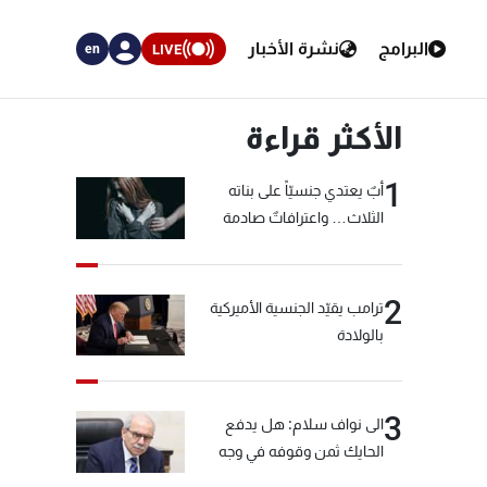
البرامج
نشرة الأخبار
LIVE
en
الأكثر قراءة
1
أبٌ يعتدي جنسيّاً على بناته
الثلاث… واعترافاتٌ صادمة
2
ترامب يقيّد الجنسية الأميركية
بالولادة
3
الى نواف سلام: هل يدفع
الحايك ثمن وقوفه في وجه
خيّاط؟