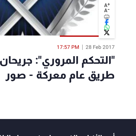
+
A
-
A
17:57 PM
28 Feb 2017
"التحكم المروري": جريحان
طريق عام معركة - صور