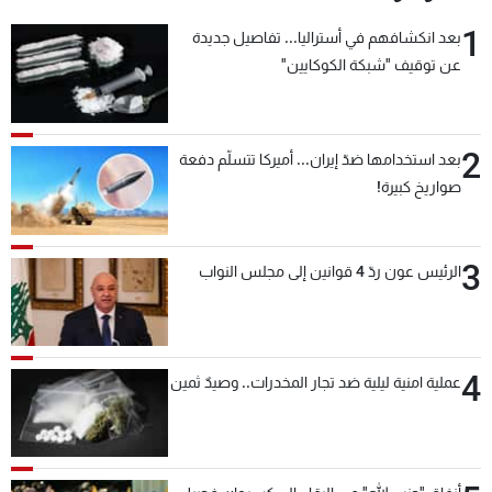
1
بعد انكشافهم في أستراليا... تفاصيل جديدة
عن توقيف "شبكة الكوكايين"
2
بعد استخدامها ضدّ إيران... أميركا تتسلّم دفعة
صواريخ كبيرة!
3
الرئيس عون ردّ 4 قوانين إلى مجلس النواب
4
عملية امنية ليلية ضد تجار المخدرات.. وصيدٌ ثمين