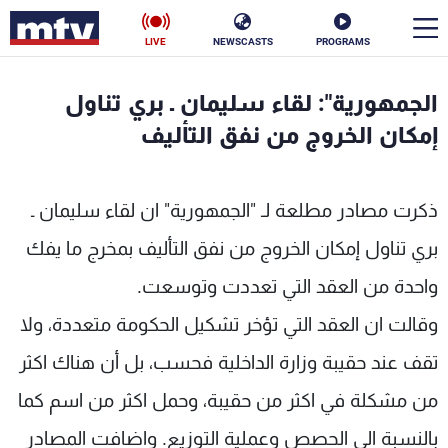
LIVE
NEWSCASTS
PROGRAMS
en
الجمهورية": لقاء سليمان ـ بري تناول
الأخبار
إمكان الخروج من نفق التأليف
سياسة
ناس
ذكرت مصادر مطلعة لـ "الجمهورية" ان لقاء سليمان ـ
إقتصاد
فن
بري تناول إمكان الخروج من نفق التأليف بمخرج ما يفك
منوعات
رياضة
واحدة من العقد التي تعددت وتوسعت.
كأس العالم
وقالت ان العقد التي تؤخر تشكيل الحكومة متعددة، ولا
تقف عند حقيبة وزارة الداخلية فحسب، بل أن هناك اكثر
من مشكلة في اكثر من حقيبة، وحمل اكثر من اسم كما
البرامج
بالنسبة الى الحصص وعملية التوزيع. واضافت المصادر
جدول البرامج