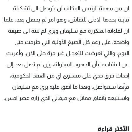
شاهد البرامج
ان من مهمة الرئيس المكلف ان يتوصل الى تشكيلة
الترددات
قابلة بحدها الادنى للنقاش، وهو امر لم يحصل بعد. علما
ان لقاءاته المتكررة مع سليمان وبري لم تنته الى صيغة
عن MTV
وظائف
الإنـتـاج
تواصل معنا
واضحة، على رغم كل الصيغ الأولية التي طرحت حتى
لاعلاناتكم
شروط الإسـتخدام
سياسة الخصوصية
اليوم، والتي تعرضت للتعديل غير مرة حتى الآن. وأعربت
عن اعتقادها بأن الجهود المبذولة، وإن لم تصل بعد إلى
إحداث خرق جدي على مستوى اي من العقد الحكومية،
فإنّها ستتواصل. وهذا ما اتفق عليه بري مع سليمان
واستتبعه باتفاق مماثل مع ميقاتي الذي زاره عصر امس.
الأكثر قراءة