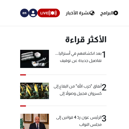
البرامج
نشرة الأخبار
LIVE
en
الأكثر قراءة
1
بعد انكشافهم في أستراليا...
تفاصيل جديدة عن توقيف
"شبكة الكوكايين"
2
أنفاق "حزب الله" من البقاع إلى
كسروان فجبيل وصولاً إلى
المختارة... التفاصيل في نشرة
الأخبار بعد قليل
3
الرئيس عون ردّ 4 قوانين إلى
مجلس النواب