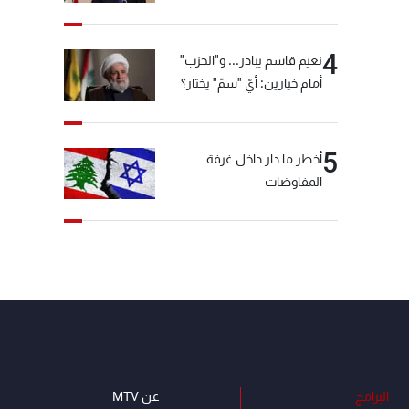
4
نعيم قاسم يبادر... و"الحزب"
أمام خيارين: أيّ "سمّ" يختار؟
5
أخطر ما دار داخل غرفة
المفاوضات
البرامج
عن MTV