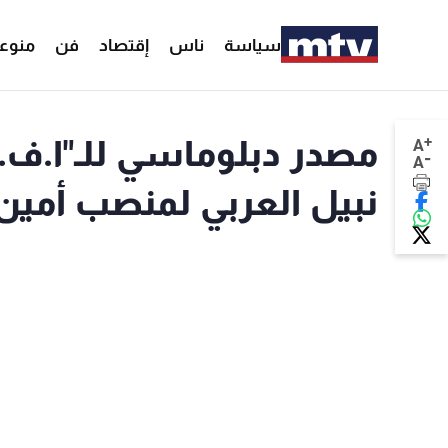
سياسة
ناس
إقتصاد
فن
منوع
+
مصدر دبلوماسي للـ"ا.ف.
A
-
A
نبيل العربي لمنصب أمين 