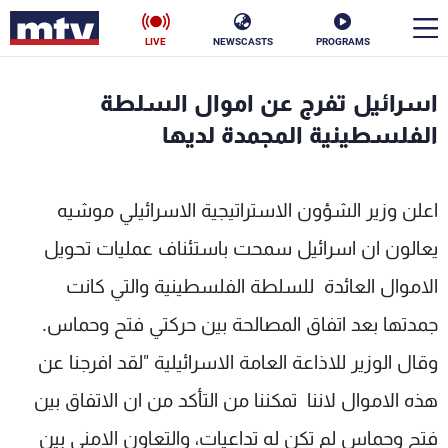
LIVE
NEWSCASTS
PROGRAMS
en
اسرائيل تفرج عن اموال السلطة
الأخبار
الفلسطينية المجمدة لديها
سياسة
ناس
اعلن وزير الشؤون الاستراتيجية الاسرائيلي موشيه
إقتصاد
فن
يعالون ان اسرائيل سمحت باستئناف عمليات تحويل
منوعات
رياضة
الاموال العائدة للسلطة الفلسطينية والتي كانت
كأس العالم
جمدتها بعد اتفاق المصالحة بين حركتي فتح وحماس.
وقال الوزير للاذاعة العامة الاسرائيلية "لقد افرجنا عن
هذه الاموال لاننا تمكننا من التأكد من ان الاتفاق بين
البرامج
فتح وحماس لم تكن له تداعيات، والتعاون الامني بين
جدول البرامج