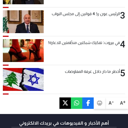
3
الرئيس عون ردّ 4 قوانين إلى مجلس النواب
4
في بيروت: تفكيك شبكتين منظّمتين للدعارة!
5
أخطر ما دار داخل غرفة المفاوضات
-
+
A
A
أهم الأخبار و الفيديوهات في بريدك الالكتروني