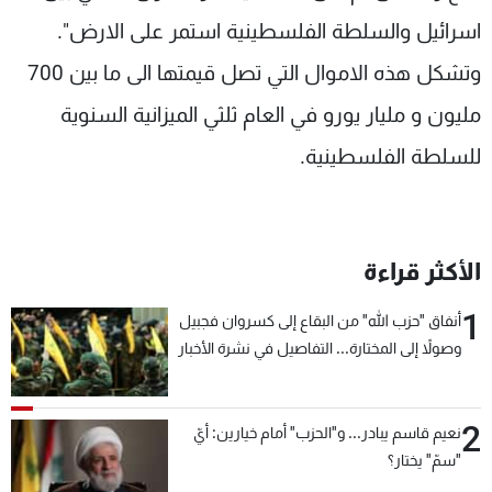
شاهد البرامج
اسرائيل والسلطة الفلسطينية استمر على الارض".
الترددات
وتشكل هذه الاموال التي تصل قيمتها الى ما بين 700
مليون و مليار يورو في العام ثلثي الميزانية السنوية
عن MTV
وظائف
الإنـتـاج
تواصل معنا
للسلطة الفلسطينية.
لاعلاناتكم
شروط الإسـتخدام
سياسة الخصوصية
الأكثر قراءة
1
أنفاق "حزب الله" من البقاع إلى كسروان فجبيل
وصولاً إلى المختارة... التفاصيل في نشرة الأخبار
بعد قليل
2
نعيم قاسم يبادر... و"الحزب" أمام خيارين: أيّ
"سمّ" يختار؟