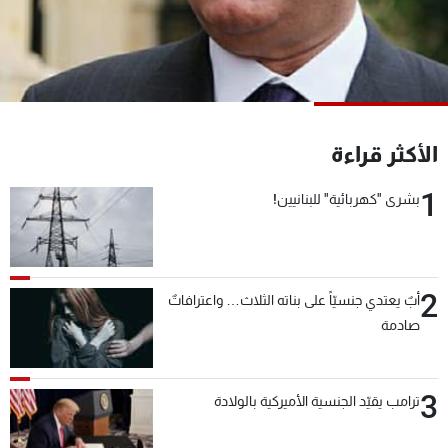
شاهد البرامج
الترددات
عن MTV
وظائف
الإنـتـاج
تواصل معنا
الأكثر قراءة
لاعلاناتكم
شروط الإسـتخدام
سياسة الخصوصية
1
بشرى "كهربائية" للبنانيين!
2
أبٌ يعتدي جنسيّاً على بناته الثلاث… واعترافاتٌ
صادمة
3
ترامب يقيّد الجنسية الأميركية بالولادة