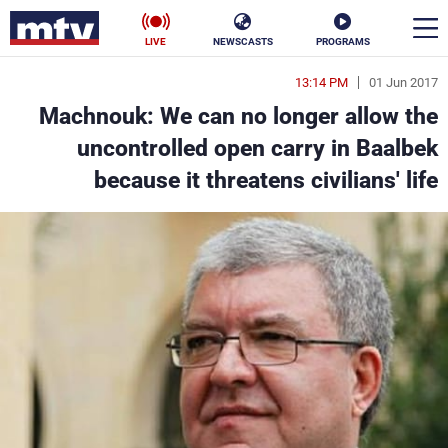
LIVE
NEWSCASTS
PROGRAMS
13:14 PM
01 Jun 2017
en
Machnouk: We can no longer allow the
الأخبار
uncontrolled open carry in Baalbek
because it threatens civilians' life
سياسة
ناس
إقتصاد
فن
منوعات
رياضة
كأس العالم
البرامج
جدول البرامج