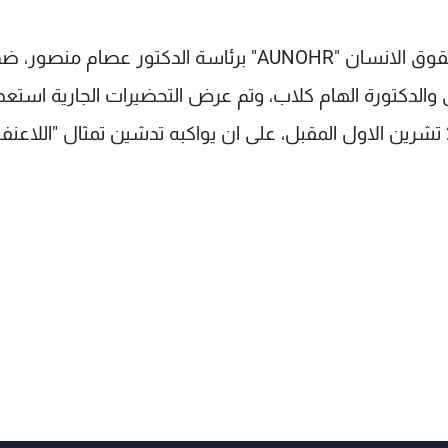
والتقى خوري، وفدا من الكلية الجامعية اللاعنف وحقوق الانسان "AUNOHR" برئاسة الدكتور عصام منصور،
الدكتورة الهام كلاب، وتم عرض التحضيرات الجارية استعدا
للاحتفال اليوم الوطني لثقافة اللاعنف"، في 2 تشرين الاول المقبل، على ان يواكبه تدشين تمثال "اللاعنف