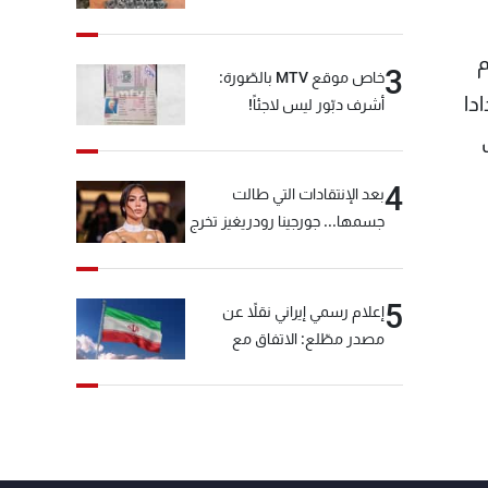
 ضم
3
خاص موقع MTV بالصّورة:
دا
أشرف دبّور ليس لاجئاً!
ب
4
بعد الإنتقادات التي طالت
جسمها... جورجينا رودريغيز تخرج
عن صمتها
5
إعلام رسمي إيراني نقلاً عن
مصدر مطّلع: الاتفاق مع
سلطنة عمان بشأن مضيق
هرمز سيتأجل ما دامت أميركا
تهدد إيران