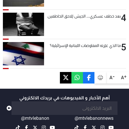
4
بعد خطف عسكري... الجيش يُلاحق الخاطفين
5
ما الذي غيّرته المفاوضات اللبنانية الإسرائيلية؟
-
+
A
A
أهم الأخبار و الفيديوهات في بريدك الالكتروني
@mtvlebanon
@mtvlebanonnews