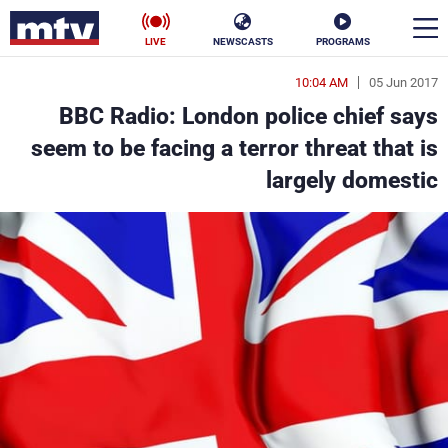
LIVE
NEWSCASTS
PROGRAMS
10:04 AM
05 Jun 2017
en
BBC Radio: London police chief says
الأخبار
seem to be facing a terror threat that is
largely domestic
سياسة
ناس
إقتصاد
فن
منوعات
رياضة
كأس العالم
البرامج
جدول البرامج