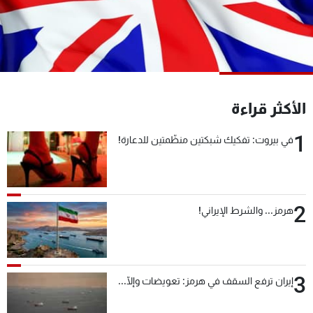
شاهد البرامج
الترددات
عن MTV
وظائف
الإنـتـاج
تواصل معنا
الأكثر قراءة
لاعلاناتكم
شروط الإسـتخدام
سياسة الخصوصية
1
في بيروت: تفكيك شبكتين منظّمتين للدعارة!
2
هرمز... والشرط الإيراني!
3
إيران ترفع السقف في هرمز: تعويضات وإلّا...