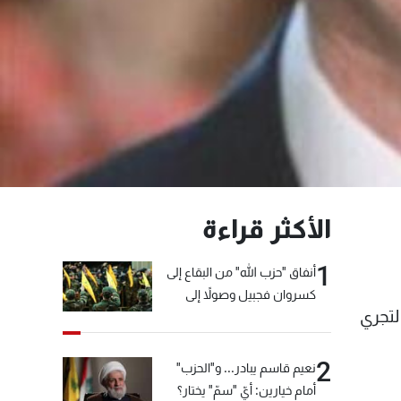
الأكثر قراءة
1
أنفاق "حزب الله" من البقاع إلى
كسروان فجبيل وصولاً إلى
لتجري
المختارة... التفاصيل في نشرة
الأخبار بعد قليل
2
نعيم قاسم يبادر... و"الحزب"
أمام خيارين: أيّ "سمّ" يختار؟