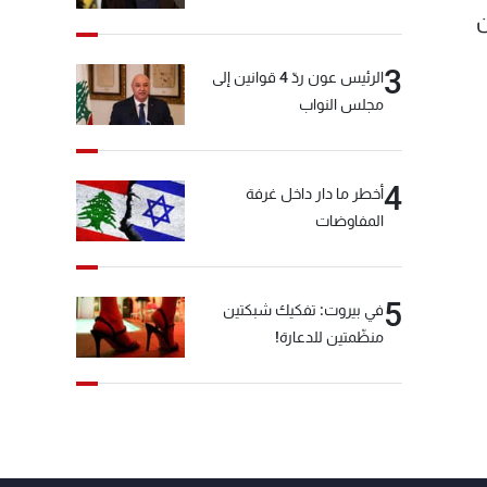
ن
3
الرئيس عون ردّ 4 قوانين إلى
مجلس النواب
4
أخطر ما دار داخل غرفة
المفاوضات
5
في بيروت: تفكيك شبكتين
منظّمتين للدعارة!