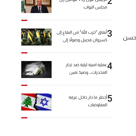
2
مجلس النواب
3
أنفاق "حزب الله" من البقاع إلى
م حسن
كسروان فجبيل وصولاً إلى
المختارة... التفاصيل في نشرة
الأخبار بعد قليل
4
عملية امنية ليلية ضد تجار
المخدرات.. وصيدٌ ثمين
5
أخطر ما دار داخل غرفة
المفاوضات