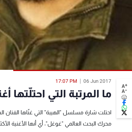
17:07 PM
06 Jun 2017
+
A
-
ما المرتبة التي احتلّتها أ
A
احتلت شارة مسلسل "الهيبة" التي غنّاها الفنان ا
محرك البحث العالمي "غوغل"، أي أنها الأغنية الأكث