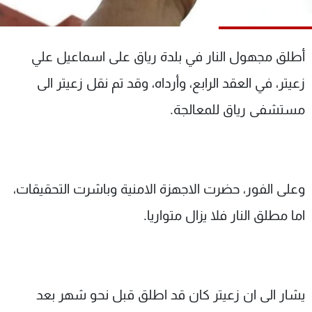
شاهد البرامج
الترددات
أطلق مجهول النار في بلدة رياق على اسماعيل علي
عن MTV
وظائف
زعيتر، في العقد الرابع، وأرداه، وقد تم نقل زعيتر الى
الإنـتـاج
تواصل معنا
مستشفى رياق للمعالجة.
لاعلاناتكم
شروط الإسـتخدام
سياسة الخصوصية
وعلى الفور، حضرت الاجهزة الامنية وباشرت التحقيقات،
اما مطلق النار فلا يزال متواريا.
يشار الى ان زعيتر كان قد اطلق قبل نحو شهر بعد