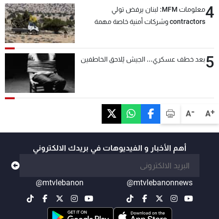
4
معلومات MFM: لبنان يرفض تولي
contractors وشركات أمنية خاصة مهمة
التحقق من نزع سلاح "حزب الله"
5
بعد خطف عسكري... الجيش يُلاحق الخاطفين
-
+
A
A
أهم الأخبار و الفيديوهات في بريدك الالكتروني
@mtvlebanon
@mtvlebanonnews