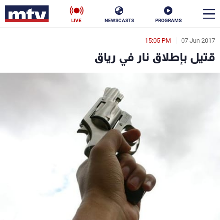
LIVE
NEWSCASTS
PROGRAMS
15:05 PM
07 Jun 2017
en
قتيل بإطلاق نار في رياق
الأخبار
سياسة
ناس
إقتصاد
فن
منوعات
رياضة
كأس العالم
البرامج
جدول البرامج