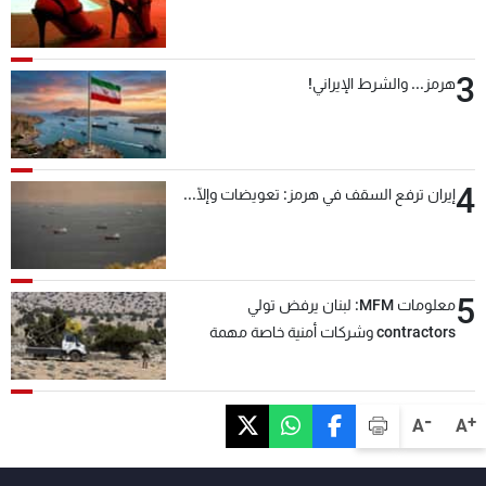
3
هرمز... والشرط الإيراني!
4
إيران ترفع السقف في هرمز: تعويضات وإلّا...
5
معلومات MFM: لبنان يرفض تولي
contractors وشركات أمنية خاصة مهمة
التحقق من نزع سلاح "حزب الله"
-
+
A
A