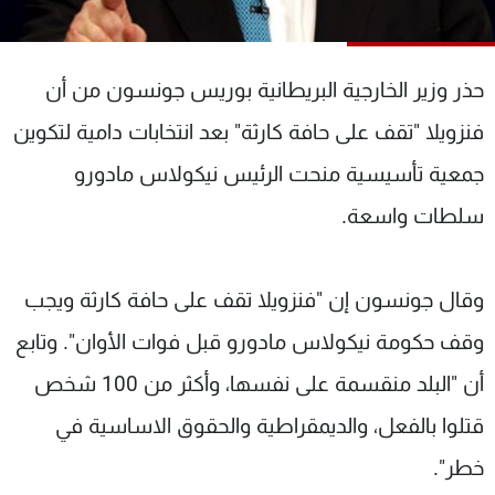
شاهد البرامج
الترددات
حذر وزير الخارجية البريطانية بوريس جونسون من أن
عن MTV
وظائف
فنزويلا "تقف على حافة كارثة" بعد انتخابات دامية لتكوين
الإنـتـاج
تواصل معنا
جمعية تأسيسية منحت الرئيس نيكولاس مادورو
لاعلاناتكم
شروط الإسـتخدام
سياسة الخصوصية
سلطات واسعة.
وقال جونسون إن "فنزويلا تقف على حافة كارثة ويجب
وقف حكومة نيكولاس مادورو قبل فوات الأوان". وتابع
أن "البلد منقسمة على نفسها، وأكثر من 100 شخص
قتلوا بالفعل، والديمقراطية والحقوق الاساسية في
خطر".