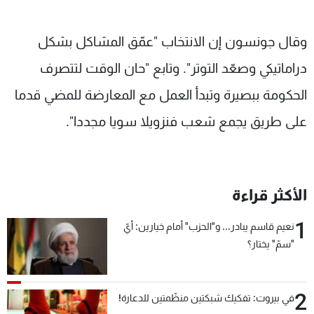
وقال جونسون إن الانتخاب "عمّق المشاكل بشكل
دراماتيكي وصعّد التوتر". وتابع "حان الوقت لتتصرف
الحكومة ببصيرة وتبدأ العمل مع المعارضة للمضي قدما
على طريق يجمع شعب فنزويلا سويا مجددا".
الأكثر قراءة
1
نعيم قاسم يبادر... و"الحزب" أمام خيارين: أيّ
"سمّ" يختار؟
2
في بيروت: تفكيك شبكتين منظّمتين للدعارة!