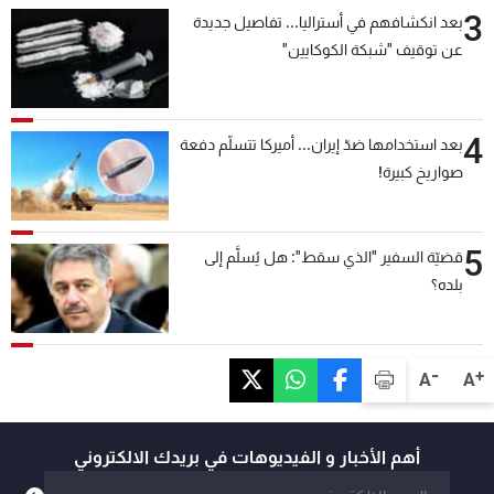
3
بعد انكشافهم في أستراليا... تفاصيل جديدة
عن توقيف "شبكة الكوكايين"
4
بعد استخدامها ضدّ إيران... أميركا تتسلّم دفعة
صواريخ كبيرة!
5
قضيّة السفير "الذي سقط": هل يُسلَّم إلى
بلده؟
-
+
A
A
أهم الأخبار و الفيديوهات في بريدك الالكتروني