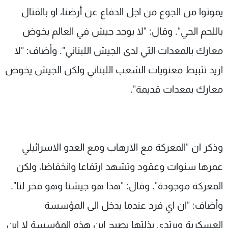
يموتوا من الجوع من اجل الدفاع عن أرضنا، او بالقتال
باللحم الحي". وقال: "لا يوجد جيش في العالم يخوض
معارك بالمعدات التي لدى الجيش اللبناني". وأضاف: "لا
اريد تثبيط معنويات الشعب اللبناني ولكن الجيش يخوض
معارك بمعدات قديمة".
وذكر ان "المعركة مع الارهاب ومع العدو الاسرائيلي
عمرها سنوات وعقود وتشهد ارتفاعا وانخفاضا، ولكن
المعركة موجودة". وقال: "هذا هو جيشنا وهو فخر لنا".
وأضاف: "ان اي فرد عندما يدخل الى المؤسسة
العسكرية ويرتدي بذلتها يصبح إبن هذه المؤسسة لا إبن