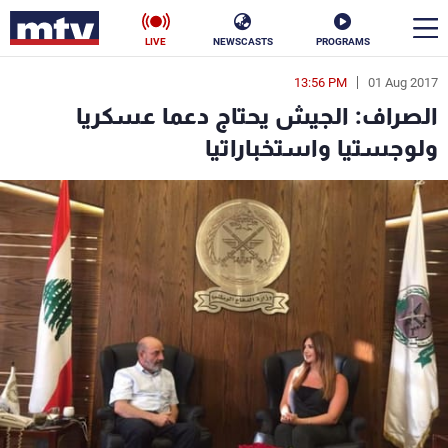
LIVE
NEWSCASTS
PROGRAMS
13:56 PM
01 Aug 2017
en
الصراف: الجيش يحتاج دعما عسكريا
الأخبار
ولوجستيا واستخباراتيا
سياسة
ناس
إقتصاد
فن
منوعات
رياضة
كأس العالم
البرامج
جدول البرامج