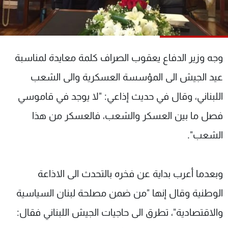
شاهد البرامج
الترددات
وجه وزير الدفاع يعقوب الصراف كلمة معايدة لمناسبة
عن MTV
وظائف
الإنـتـاج
تواصل معنا
عيد الجيش الى المؤسسة العسكرية والى الشعب
لاعلاناتكم
شروط الإسـتخدام
سياسة الخصوصية
اللبناني، وقال في حديث إذاعي: "لا يوجد في قاموسي
فصل ما بين العسكر والشعب، فالعسكر من هذا
الشعب".
وبعدما أعرب بداية عن فخره بالتحدث الى الاذاعة
الوطنية وقال إنها "من ضمن مصلحة لبنان السياسية
والاقتصادية"، تطرق الى حاجيات الجيش اللبناني فقال: