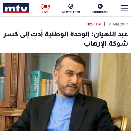
LIVE
NEWSCASTS
PROGRAMS
18:51 PM
01 Aug 2017
en
عبد اللهيان: الوحدة الوطنية أدت إلى كسر
الأخبار
شوكة الإرهاب
سياسة
ناس
إقتصاد
فن
منوعات
رياضة
كأس العالم
البرامج
جدول البرامج