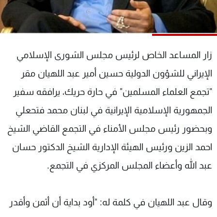
شاهد البرامج
الترددات
زار المساعد الخاص لرئيس مجلس الشورى الإسلامي
عن MTV
وظائف
الإنـتـاج
تواصل معنا
الإيراني للشؤون الدولية حسين أمير عبد اللهيان مقر
لاعلاناتكم
شروط الإسـتخدام
سياسة الخصوصية
"تجمع العلماء المسلمين" في حارة حريك، يرافقه سفير
الجمهورية الإسلامية الإيرانية في لبنان محمد فتحعلي
وبحضور رئيس مجلس الأمناء في التجمع القاضي الشيخ
احمد الزين ورئيس الهيئة الإدارية الشيخ الدكتور حسان
عبد الله وأعضاء المجلس المركزي في التجمع.
وقال عبد اللهيان في كلمة له: "أود بداية أن أثمن وأقدر