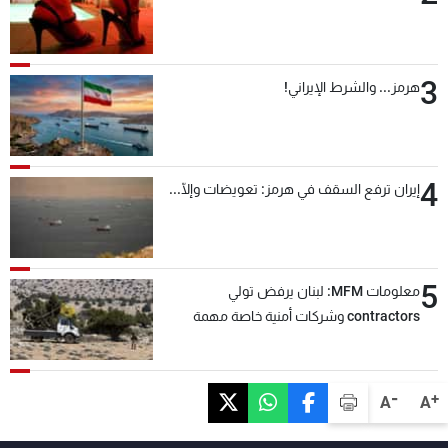
3
هرمز... والشرط الإيراني!
4
إيران ترفع السقف في هرمز: تعويضات وإلّا...
5
معلومات MFM: لبنان يرفض تولي
contractors وشركات أمنية خاصة مهمة
التحقق من نزع سلاح "حزب الله"
-
+
A
A