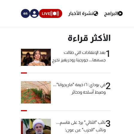
البرامج
نشرة الأخبار
LIVE
en
الأكثر قراءة
1
بعد الإنتقادات التي طالت
جسمها... جورجينا رودريغيز تخرج
عن صمتها
2
في بوداي: ١٦ خيمة "ماريجوانا"...
وضبط أسلحة وذخائر
3
نائب "الثنائي" يردّ على قاسم...
ونائب "الحزب" عن عون: