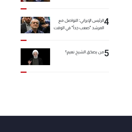
"انشالله خير"
4
الرئيس الإيراني: التواصل مع
المرشد "صعب جداً" في الوقت
الحالي
5
من يصدّق الشيخ نعيم؟