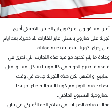
شاهد البرامج
الترددات
أعلن مسؤولون اميركيون ان الجيش الاميركي أجرى
عن MTV
وظائف
الإنـتـاج
تواصل معنا
تجربة على صاروخ بالستي عابر للقارات بلا ذخيرة، بعد أيام
لاعلاناتكم
شروط الإسـتخدام
سياسة الخصوصية
على إجراء كوريا الشمالية تجربة مماثلة.
وعادة ما يتم تحديد مواعيد هذه التجارب التي تجرى في
قاعدة فاندنبرغ الجوية في كاليفورنيا بشكل مسبق قبل
اسابيع او اشهر، لكن هذه التجربة جاءت في وقت
يتصاعد فيه التوتر مع كوريا الشمالية جراء تجربتها
الصاروخية الاسبوع الماضي.
وقالت قيادة الضربات في سلاح الجو الأميركي في بيان