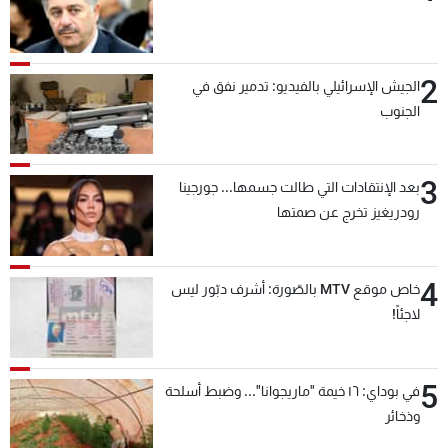
2
الجيش الإسرائيلي بالفيديو: تدمير نفق في
الجنوب
3
بعد الإنتقادات التي طالت جسمها... جورجينا
رودريغيز تخرج عن صمتها
4
خاص موقع MTV بالصّورة: أشرف دبّور ليس
لاجئاً!
5
في بوداي: ١٦ خيمة "ماريجوانا"... وضبط أسلحة
وذخائر