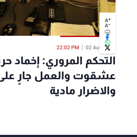
+
A
-
A
22:02 PM
02 Aug 2017
التحكم المروري: إخماد ح
عشقوت والعمل جارٍ على 
والاضرار مادية