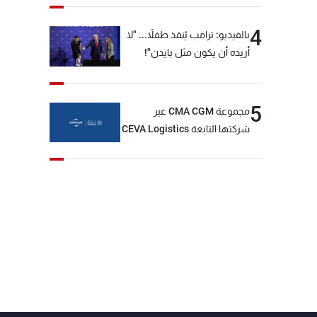
4
بالفيديو: ترامب يُنقذ طفلاً... "لا
أريده أن يكون مثل بايدن"!
5
مجموعة CMA CGM عبر
شركتها التابعة CEVA Logistics
تُنجز الاستحواذ على مجموعة
فتّال