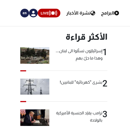
البرامج
نشرة الأخبار
LIVE
en
الأكثر قراءة
1
إسرائيليّون تسلّلوا الى لبنان...
وهذا ما حلّ بهم
2
بشرى "كهربائية" للبنانيين!
3
ترامب يقيّد الجنسية الأميركية
بالولادة